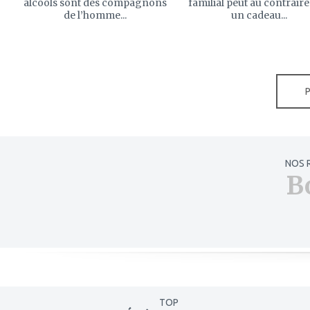
alcools sont des compagnons
familial peut au contraire
de l’homme...
un cadeau...
NOS 
B
TOP