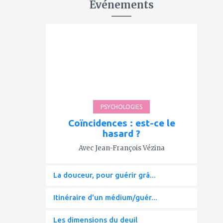
Événements
ajouter
à
mes
favoris
PSYCHOLOGIES
Coïncidences : est-ce le
hasard ?
Avec Jean-François Vézina
La douceur, pour guérir grâ...
Itinéraire d'un médium/guér...
Les dimensions du deuil