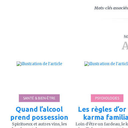
Mots-clés associés 
N
A
ajouter
ajouter
à
à
mes
mes
favoris
favoris
SANTÉ & BIEN-ÊTRE
PSYCHOLOGIES
Quand l’alcool
Les règles d’or
prend possession
karma familia
Spiritueux et autres vins, les
Loin d’être un fardeau, le