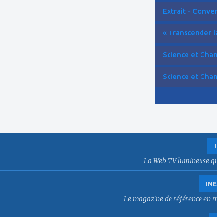
Extrait - Conver
« Transcender la
Science et Cham
Science et Cham
La Web TV lumineuse qui f
INE
Le magazine de référence en mat