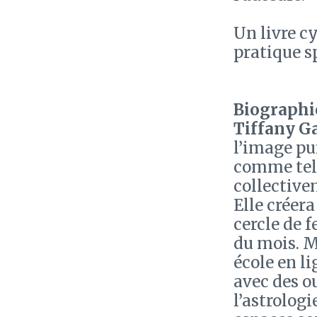
Un livre c
pratique s
Biographie
Tiffany G
l’image pu
comme tell
collective
Elle créera
cercle de 
du mois. M
école en l
avec des o
l’astrologi