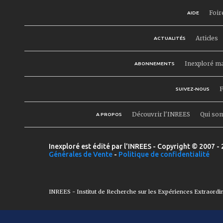
Foir
AIDE
Articles
ACTUALITÉS
Inexploré m
ABONNEMENTS
F
SUIVEZ-NOUS
Découvrir l'INREES
Qui so
A PROPOS
Inexploré est édité par l'INREES - Copyright © 2007 - 
Générales de Vente
-
Politique de confidentialité
INREES - Institut de Recherche sur les Expériences Extraordi