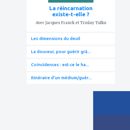
La réincarnation
existe-t-elle ?
Avec Jacques Franck et Trinlay Tulku
Les dimensions du deuil
La douceur, pour guérir grâ...
Coïncidences : est-ce le ha...
Itinéraire d'un médium/guér...
ajouter
à
mes
favoris