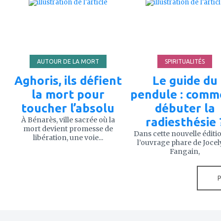
à
à
mes
mes
favoris
favoris
AUTOUR DE LA MORT
SPIRITUALITÉS
Aghoris, ils défient
Le guide du
la mort pour
pendule : comm
toucher l’absolu
débuter la
À Bénarès, ville sacrée où la
radiesthésie 
mort devient promesse de
Dans cette nouvelle éditi
libération, une voie...
l’ouvrage phare de Joce
Fangain,