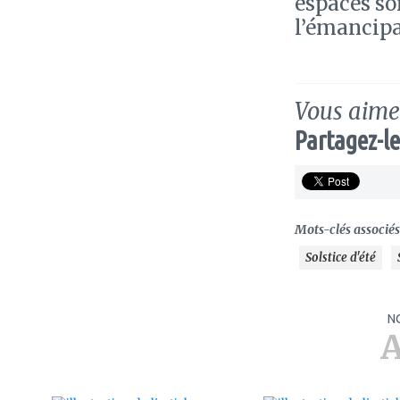
espaces sor
l’émancip
Vous aimez
Partagez-le
Mots-clés associés 
Solstice d'été
N
A
ajouter
ajouter