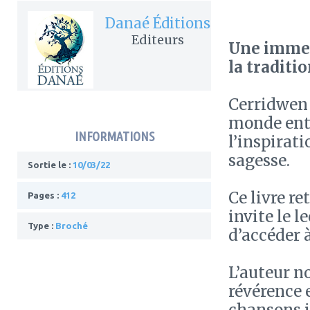
Danaé Éditions
Editeurs
Une immer
la traditi
Cerridwen 
monde enti
INFORMATIONS
l’inspirati
sagesse.
Sortie le :
10/03/22
Ce livre re
Pages :
412
invite le l
Type :
Broché
d’accéder 
L’auteur no
révérence 