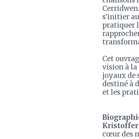
chansons i
Cerridwen.
s’initier a
pratiquer l
rapprocher
transforma
Cet ouvrag
vision à la
joyaux de 
destiné à 
et les prat
Biographie
Kristoffe
cœur des m