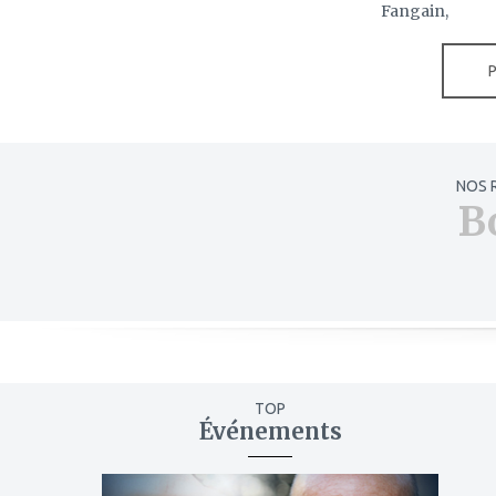
Fangain,
NOS 
B
TOP
Événements
ajouter
à