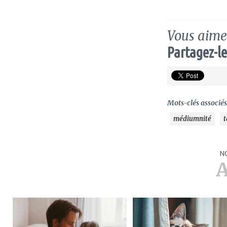
Vous aimez
Partagez-le
Mots-clés associés 
médiumnité
t
N
A
ajouter
ajouter
à
à
mes
mes
favoris
favoris