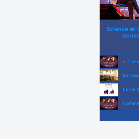
Science et 
nouve
« Trans
Bâtisse
La vie 
Comment