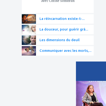
Avec Corine Sombrun
La réincarnation existe-t-...
La douceur, pour guérir grâ...
Les dimensions du deuil
Communiquer avec les morts,...
ajouter
à
mes
favoris