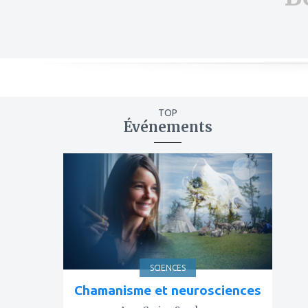
TOP
Événements
ajouter
à
mes
favoris
SCIENCES
Chamanisme et neurosciences