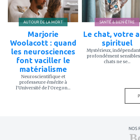
AUTOUR DE LA MORT
SANTÉ & BIEN-ÊTRE
Marjorie
Le chat, votre a
Woolacott : quand
spirituel
les neurosciences
Mystérieux, indépendant
profondément sensibles,
font vaciller le
chats ne se...
matérialisme
Neuroscientifique et
professeure émérite à
l’Université de l’Oregon...
NOS 
B