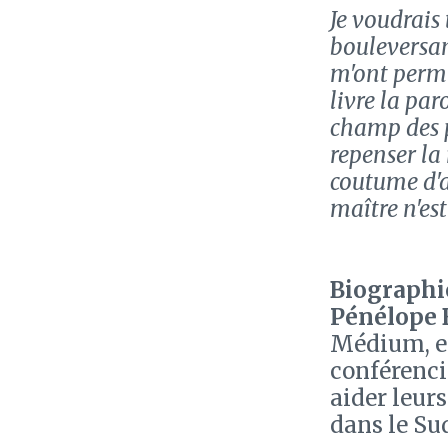
Je voudrais
bouleversan
m'ont permi
livre la pa
champ des p
repenser la 
coutume d'a
maître n'est 
Biographie
Pénélope
Médium, el
conférenci
aider leurs
dans le Su