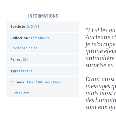
INFORMATIONS
Sortie le :
3/04/18
"Et si les a
Ancienne ci
Collection :
Témoins de
je m'occupe
l'extraordinaire
qu'une élev
animalière e
Pages :
224
surprise en 
Type :
broché
Étant aussi
Editeurs :
First Éditions - First
messages qu
mais aussi 
Interactive
des humains 
sont eux qui