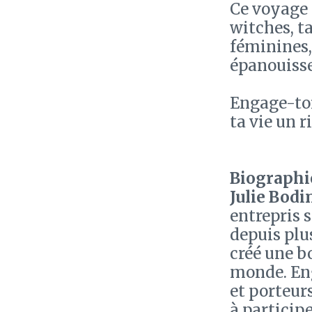
Ce voyage 
witches, t
féminines,
épanouisse
Engage-toi
ta vie un r
Biographie
Julie Bodi
entrepris 
depuis plus
créé une b
monde. Eng
et porteur
à particip