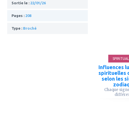
Sortie le :
22/01/26
Pages :
208
ajouter
à
mes
Type :
Broché
favoris
SPIRITUAL
Influences l
spirituelles 
selon les s
zodia
Chaque signe
différen