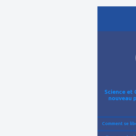
ajouter
à
mes
favoris
Science et 
nouveau p
Comment se libér