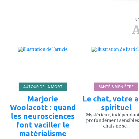
N
A
ajouter
ajouter
à
à
mes
mes
favoris
favoris
AUTOUR DE LA MORT
SANTÉ & BIEN-ÊTRE
Marjorie
Le chat, votre a
Woolacott : quand
spirituel
les neurosciences
Mystérieux, indépendant
profondément sensibles,
font vaciller le
chats ne se...
matérialisme