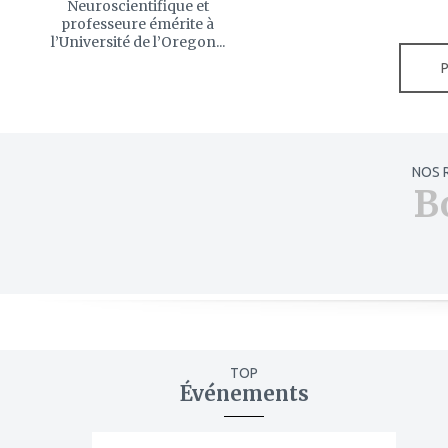
Neuroscientifique et
professeure émérite à
l’Université de l’Oregon...
NOS 
B
TOP
Événements
ajouter
à