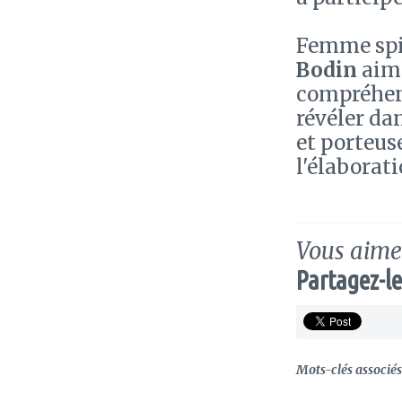
Femme spir
Bodin
aime
compréhens
révéler da
et porteuse
l'élaborati
Vous aimez
Partagez-le
Mots-clés associés 