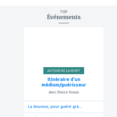
TOP
Événements
ajouter
à
mes
favoris
AUTOUR DE LA MORT
Itinéraire d'un
médium/guérisseur
Avec Pierre Yonas
La douceur, pour guérir grâ...