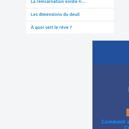
La réincarnation existe-t-...
Les dimensions du deuil
À quoi sert le rêve ?
ajouter
à
mes
favoris
Comment se
C