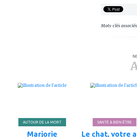
Mots-clés associés 
N
A
ajouter
ajouter
à
à
mes
mes
favoris
favoris
AUTOUR DE LA MORT
SANTÉ & BIEN-ÊTRE
Marjorie
Le chat, votre a