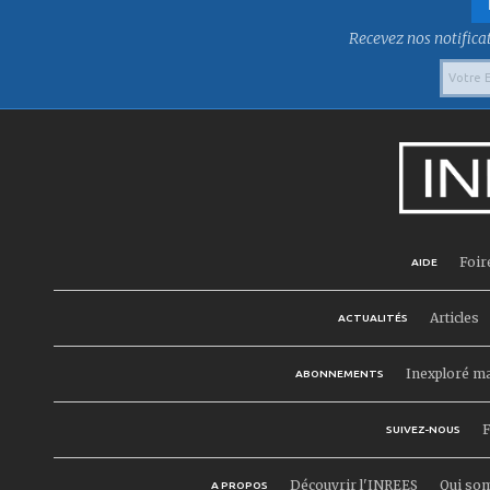
Recevez nos notificat
Foir
AIDE
Articles
ACTUALITÉS
Inexploré m
ABONNEMENTS
F
SUIVEZ-NOUS
Découvrir l'INREES
Qui so
A PROPOS