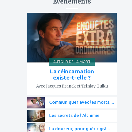
Événements
ajouter
à
mes
favoris
AUTOUR DE LA MORT
La réincarnation
existe-t-elle ?
Avec Jacques Franck et Trinlay Tulku
Communiquer avec les morts,...
Les secrets de l'Alchimie
La douceur, pour guérir grâ...