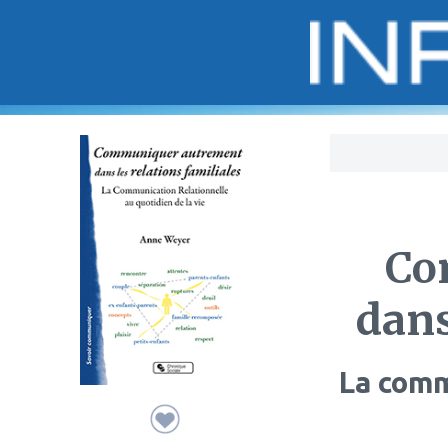
Bo
Co
dans
La comm