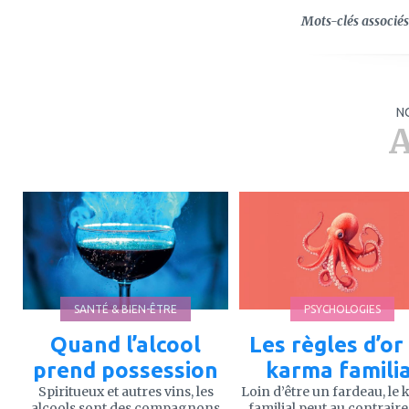
Mots-clés associés 
N
A
ajouter
ajouter
à
à
mes
mes
favoris
favoris
SANTÉ & BIEN-ÊTRE
PSYCHOLOGIES
Quand l’alcool
Les règles d’or
prend possession
karma familia
Spiritueux et autres vins, les
Loin d’être un fardeau, le
alcools sont des compagnons
familial peut au contraire