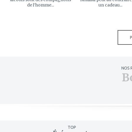
de l’homme...
un cadeau...
NOS 
B
TOP