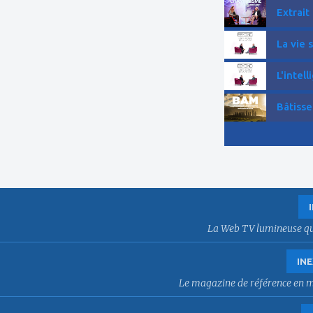
Extrait
La vie 
L'intell
Bâtisse
La Web TV lumineuse qui f
INE
Le magazine de référence en mat