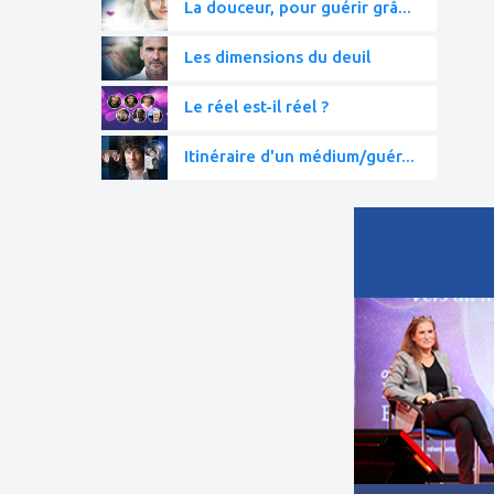
La douceur, pour guérir grâ...
Les dimensions du deuil
Le réel est-il réel ?
Itinéraire d'un médium/guér...
ajouter
à
mes
favoris