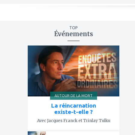
TOP
Événements
ajouter
à
mes
favoris
AUTOUR DE LA MORT
La réincarnation
existe-t-elle ?
Avec Jacques Franck et Trinlay Tulku