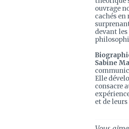
théorique 
ouvrage no
cachés en 
surprenant
devant les
philosophi
Biographie
Sabine M
communicat
Elle dével
consacre a
expérience 
et de leu
Vous aimez