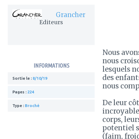
Grancher
Editeurs
Nous avons
nous crois
INFORMATIONS
lesquels n
des enfants
Sortie le :
8/10/19
nous comp
Pages :
224
De leur cô
Type :
Broché
incroyable
corps, leu
potentiel 
(faim, froid