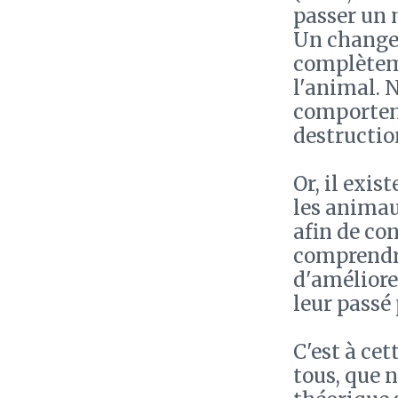
passer un 
Un change
complètem
l'animal. 
comporteme
destruction
Or, il exi
les animau
afin de co
comprendr
d'améliorer
leur passé
C'est à ce
tous, que n