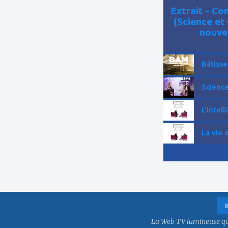
Extrait - C
(Science et
nouve
Bâtisse
Science
L'intell
La vie 
La Web TV lumineuse qui f