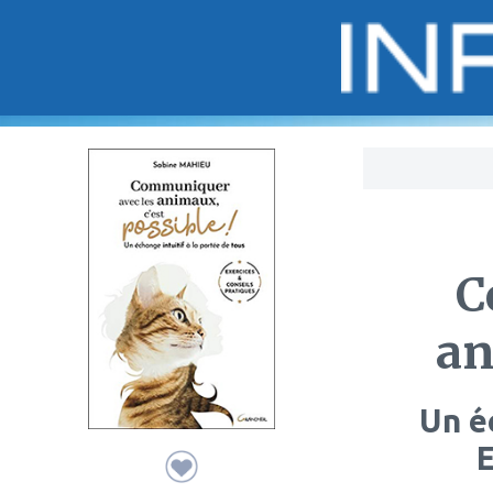
Bo
C
an
Un é
E