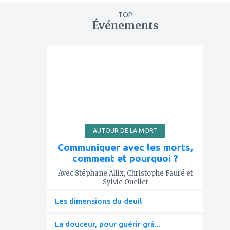
TOP
Événements
ajouter
à
mes
favoris
AUTOUR DE LA MORT
Communiquer avec les morts,
comment et pourquoi ?
Avec Stéphane Allix, Christophe Fauré et
Sylvie Ouellet
Les dimensions du deuil
La douceur, pour guérir grâ...