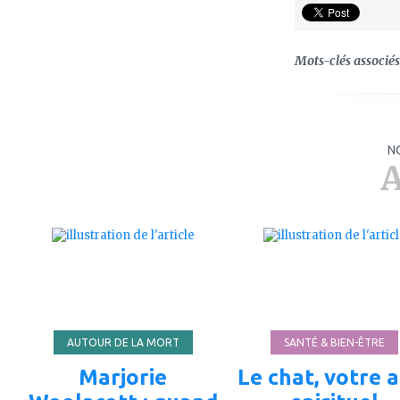
Mots-clés associés 
N
A
ajouter
ajouter
à
à
mes
mes
favoris
favoris
AUTOUR DE LA MORT
SANTÉ & BIEN-ÊTRE
Marjorie
Le chat, votre a