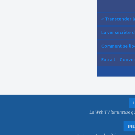
« Transcender la
La vie secrète d
Comment se libér
Extrait - Conver
La Web TV lumineuse qui f
INE