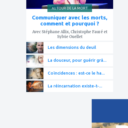
AUTOUR DE LA MORT
Communiquer avec les morts,
comment et pourquoi ?
Avec Stéphane Allix, Christophe Fauré et
Sylvie Ouellet
Les dimensions du deuil
La douceur, pour guérir grâ...
Coïncidences : est-ce le ha...
La réincarnation existe-t-...
ajouter
à