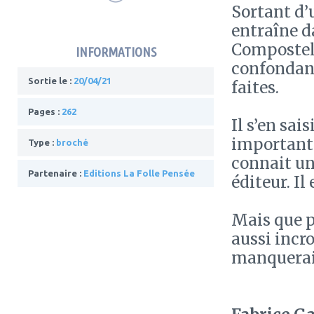
Sortant d’
entraîne d
Compostell
INFORMATIONS
confondant
Sortie le :
20/04/21
faites.
Pages :
262
Il s’en sai
importante
Type :
broché
connait un 
Partenaire :
Editions La Folle Pensée
éditeur. Il
Mais que pe
aussi incro
manquerait