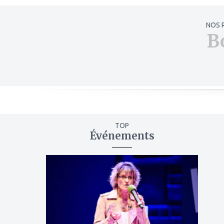
NOS 
B
TOP
Événements
ajouter
à
mes
favoris