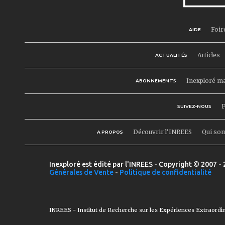
Foir
AIDE
Articles
ACTUALITÉS
Inexploré m
ABONNEMENTS
F
SUIVEZ-NOUS
Découvrir l'INREES
Qui so
A PROPOS
Inexploré est édité par l'INREES - Copyright © 2007 - 
Générales de Vente
-
Politique de confidentialité
INREES - Institut de Recherche sur les Expériences Extraordi