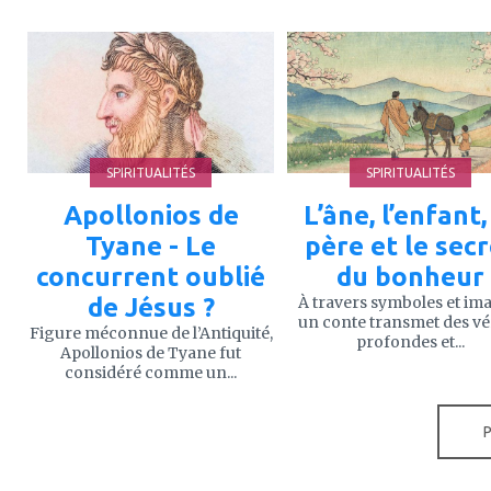
ajouter
ajouter
à
à
mes
mes
favoris
favoris
SPIRITUALITÉS
SPIRITUALITÉS
Apollonios de
L’âne, l’enfant,
Tyane - Le
père et le sec
concurrent oublié
du bonheur
de Jésus ?
À travers symboles et im
un conte transmet des vé
Figure méconnue de l’Antiquité,
profondes et...
Apollonios de Tyane fut
considéré comme un...