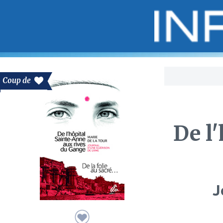
Bo
Coup de
De l
J