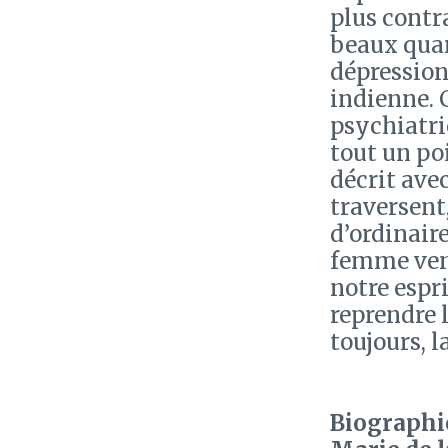
plus contra
beaux quar
dépression
indienne. 
psychiatri
tout un po
décrit ave
traversent,
d’ordinaire
femme ven
notre espr
reprendre 
toujours, l
Biographie