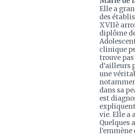
Marie de l
Elle a gran
des établi
XVIIè arro
diplôme de
Adolescente
clinique p
trouve pas 
d’ailleurs
une vérita
notamment
dans sa pea
est diagno
expliquent
vie. Elle a 
Quelques a
l’emmène e