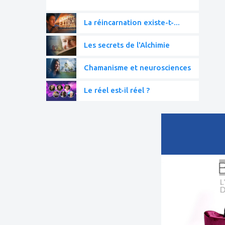
La réincarnation existe-t-...
Les secrets de l'Alchimie
Chamanisme et neurosciences
Le réel est-il réel ?
ajouter
à
mes
favoris