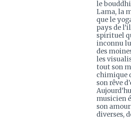
le bouddhi
Lama, la m
que le yog
pays de l’
spirituel 
inconnu lu
des moines
les visual
tout son m
chimique d
son rêve d’
Aujourd’hui
musicien é
son amour 
diverses, d