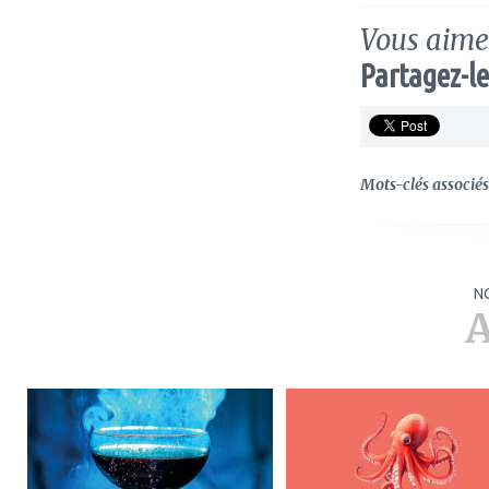
Vous aimez
Partagez-le
Mots-clés associés 
N
A
ajouter
ajouter
à
à
mes
mes
favoris
favoris