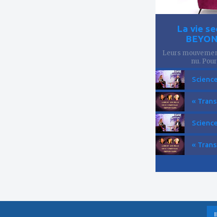
La vie se
BEYOND
Leurs mouvements
nu. Pourt
Science
« Trans
Science
« Trans