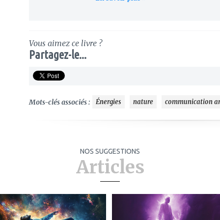
Vous aimez ce livre ?
Partagez-le...
Mots-clés associés :
Énergies
nature
communication a
NOS SUGGESTIONS
Articles
ajouter
ajouter
à
à
mes
mes
favoris
favoris