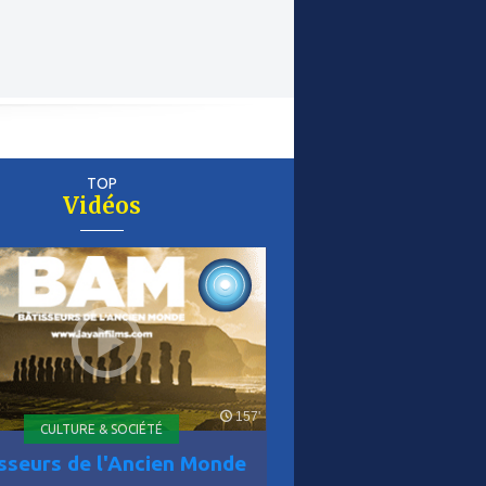
TOP
Vidéos
er
is
157'
CULTURE & SOCIÉTÉ
sseurs de l'Ancien Monde