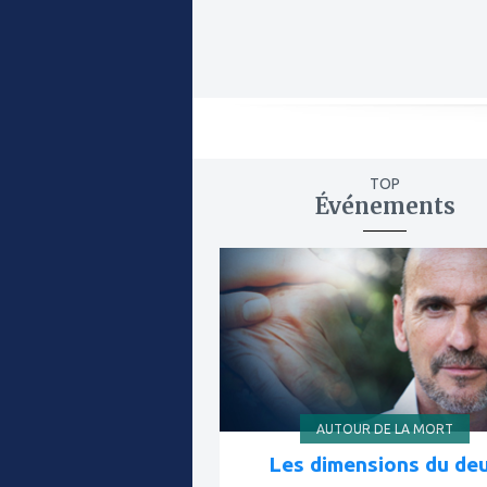
TOP
Événements
ajouter
à
mes
favoris
AUTOUR DE LA MORT
Les dimensions du deu