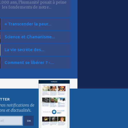
12.000 ans, l’humanité posait à peine
les fondements de notre...
« Transcender la peur...
Science et Chamanisme...
La vie secrète des...
Comment se libérer ? -...
TTER
nos notifications de
s et d'actualités.