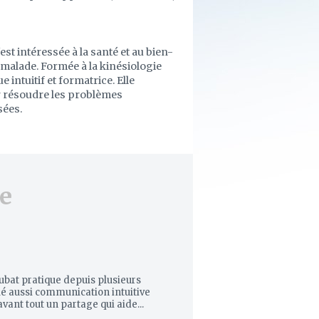
est intéressée à la santé et au bien-
malade. Formée à la kinésiologie
 intuitif et formatrice. Elle
r résoudre les problèmes
sées.
e
ubat pratique depuis plusieurs
lé aussi communication intuitive
vant tout un partage qui aide...