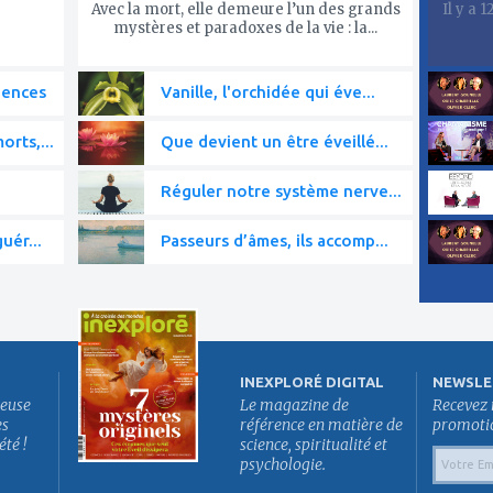
Avec la mort, elle demeure l’un des grands
Il y a 
mystères et paradoxes de la vie : la...
iences
Vanille, l'orchidée qui éve...
rts,...
Que devient un être éveillé...
Réguler notre système nerve...
uér...
Passeurs d’âmes, ils accomp...
INEXPLORÉ DIGITAL
NEWSLE
euse
Le magazine de
Recevez 
es
référence en matière de
promotion
été !
science, spiritualité et
psychologie.