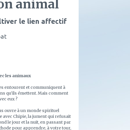
son animal
iver le lien affectif
bat
ec les animaux
les entourent et communiquent à
sons qu'ils émettent. Mais comment
vec eux ?
us ouvre à un monde spirituel
e avec Chipie, la jument qui refusait
ond le jour et la nuit, en passant par
thode pour apprendre, à votre tour,