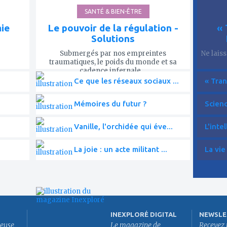
SANTÉ & BIEN-ÊTRE
mie
Le pouvoir de la régulation -
« 
Solutions
Submergés par nos empreintes
Ne lais
traumatiques, le poids du monde et sa
cadence infernale,...
Ce que les réseaux sociaux ...
« Tran
Mémoires du futur ?
Scien
Vanille, l'orchidée qui éve...
L'intel
La joie : un acte militant ...
La vie
INEXPLORÉ DIGITAL
NEWSLE
euse
Le magazine de
Recevez 