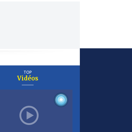
TOP
Vidéos
er
is