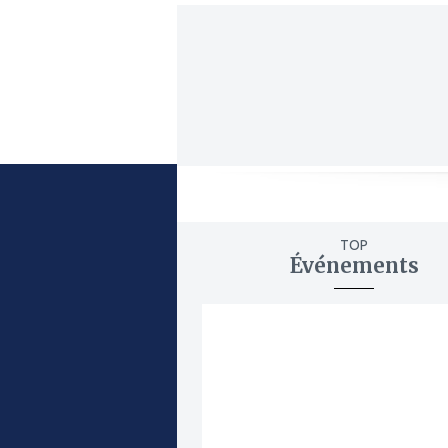
TOP
Événements
ajouter
à
mes
favoris