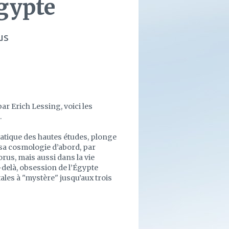
Égypte
us
r Erich Lessing, voici les
.
pratique des hautes études, plonge
 sa cosmologie d’abord, par
rus, mais aussi dans la vie
-delà, obsession de l’Égypte
tales à "mystère" jusqu’aux trois