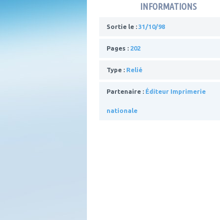
INFORMATIONS
Sortie le :
31/10/98
Pages :
202
Type :
Relié
Partenaire :
Éditeur Imprimerie
nationale