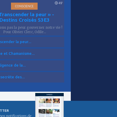
49'
CONSCIENCE
Transcender la peur » -
Destins Croisés S3E3
sons pas la peur gouverner notre vie !
Pour Olivier Clerc, Odile...
scender la peur...
ce et Chamanisme...
ligence de la...
 secrète des...
TTER
nos notifications de