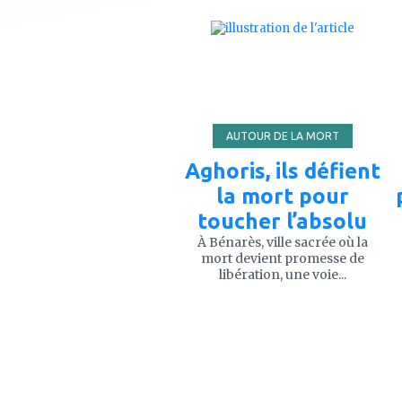
ajouter
à
mes
favoris
AUTOUR DE LA MORT
Aghoris, ils défient
la mort pour
toucher l’absolu
À Bénarès, ville sacrée où la
mort devient promesse de
libération, une voie...