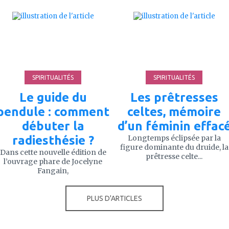
ajouter
ajouter
à
à
mes
mes
favoris
favoris
SPIRITUALITÉS
SPIRITUALITÉS
Le guide du
Les prêtresses
pendule : comment
celtes, mémoire
débuter la
d’un féminin effac
radiesthésie ?
Longtemps éclipsée par la
figure dominante du druide, la
Dans cette nouvelle édition de
prêtresse celte...
l’ouvrage phare de Jocelyne
Fangain,
PLUS D'ARTICLES