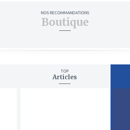
NOS RECOMMANDATIONS
Boutique
TOP
Articles
ajouter
ajout
à
à
mes
mes
favoris
favor