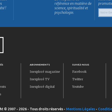
es
référence en matière de
promotion
été !
science, spiritualité et
psychologie.
TÉS
ABONNEMENTS
SUIVEZ-NOUS
Inexploré magazine
Facebook
Inexploré TV
Twitter
ents
Inexploré digital
Youtube
s
ht © 2007 - 2026 - Tous droits réservés -
Mentions Légales
-
Conditio