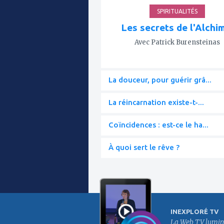
SPIRITUALITÉS
Les secrets de l'Alchi
Avec Patrick Burensteinas
La douceur, pour guérir grâ...
La réincarnation existe-t-...
Coïncidences : est-ce le ha...
À quoi sert le rêve ?
INEXPLORÉ TV
La Web TV lumin