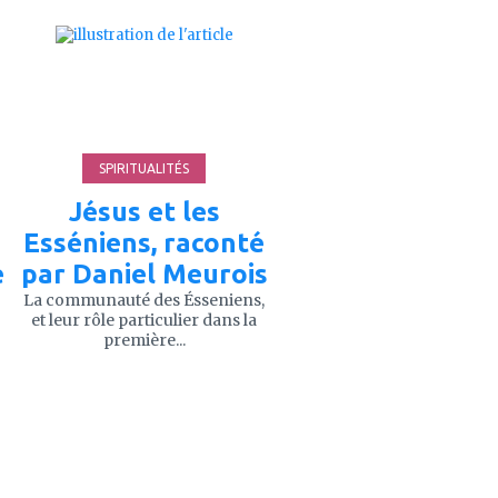
ajouter
à
mes
favoris
SPIRITUALITÉS
Jésus et les
Esséniens, raconté
é
par Daniel Meurois
La communauté des Ésseniens,
et leur rôle particulier dans la
première...