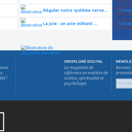
Réguler notre système nerve...
Commen
La joie : un acte militant ...
L'intel
INEXPLORÉ DIGITAL
NEWSLE
euse
Le magazine de
Recevez 
es
référence en matière de
promotion
été !
science, spiritualité et
psychologie.