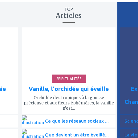
TOP
Articles
ajouter
ajout
à
à
mes
mes
favoris
favor
SPIRITUALITÉS
mie
Vanille, l'orchidée qui éveille
Ex
Orchidée des tropiques à la gousse
Cham
précieuse et aux fleurs éphémères, la vanille
n’est...
Ce que les réseaux sociaux ...
Scien
Que devient un être éveillé...
La vie