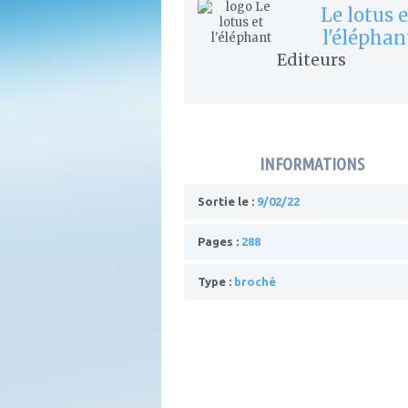
Le lotus e
l'éléphan
Editeurs
INFORMATIONS
Sortie le :
9/02/22
Pages :
288
Type :
broché