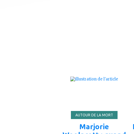
ajouter
à
mes
favoris
AUTOUR DE LA MORT
Marjorie