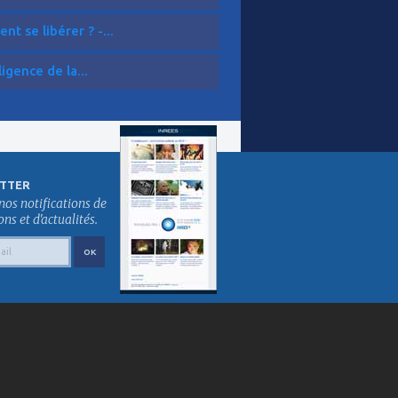
t se libérer ? -...
ligence de la...
TTER
nos notifications de
s et d'actualités.