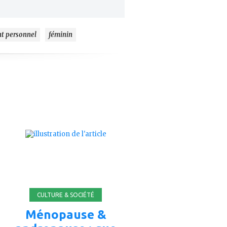
t personnel
féminin
ajouter
à
mes
favoris
CULTURE & SOCIÉTÉ
Ménopause &