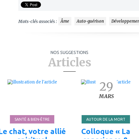
Mots-clés associés :
Âme
Auto-guérison
Développemen
NOS SUGGESTIONS
Articles
ajouter
ajouter
29
à
à
mes
mes
favoris
favoris
MARS
SANTÉ & BIEN-ÊTRE
AUTOUR DE LA MORT
Le chat, votre allié
Colloque « La