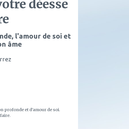
votre déesse
re
de, l'amour de soi et
son âme
rrez
n profonde et d’amour de soi.
faire.