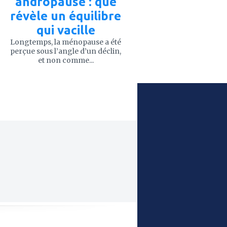
andropause : que
révèle un équilibre
qui vacille
Longtemps, la ménopause a été
perçue sous l’angle d’un déclin,
et non comme...