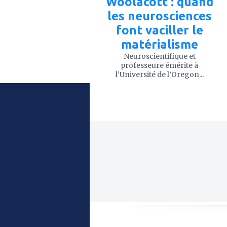
Woolacott : quand
les neurosciences
font vaciller le
matérialisme
Neuroscientifique et
professeure émérite à
l’Université de l’Oregon...