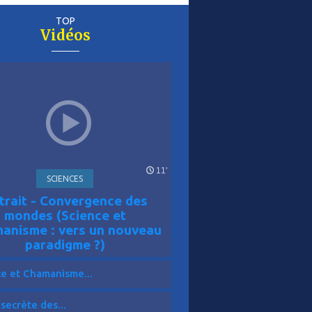
TOP
Vidéos
er
is
11'
SCIENCES
trait - Convergence des
mondes (Science et
anisme : vers un nouveau
paradigme ?)
ce et Chamanisme...
 secrète des...