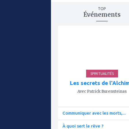
TOP
Événements
ajouter
à
mes
favoris
SPIRITUALITÉS
Les secrets de l'Alchi
Avec Patrick Burensteinas
Communiquer avec les morts,...
À quoi sert le rêve ?