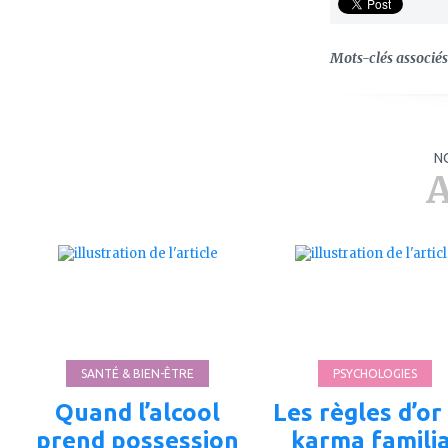
Mots-clés associés 
N
A
ajouter
ajouter
à
à
mes
mes
favoris
favoris
SANTÉ & BIEN-ÊTRE
PSYCHOLOGIES
Quand l’alcool
Les règles d’or
prend possession
karma familia