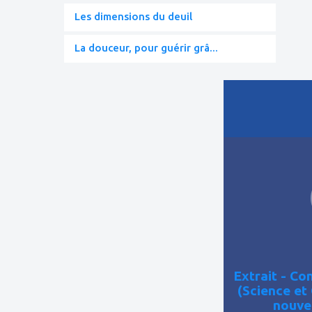
Les dimensions du deuil
La douceur, pour guérir grâ...
ajouter
à
mes
favoris
Extrait - C
(Science et
nouve