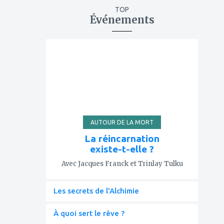
TOP
Événements
ajouter
à
mes
favoris
AUTOUR DE LA MORT
La réincarnation
existe-t-elle ?
Avec Jacques Franck et Trinlay Tulku
Les secrets de l'Alchimie
À quoi sert le rêve ?