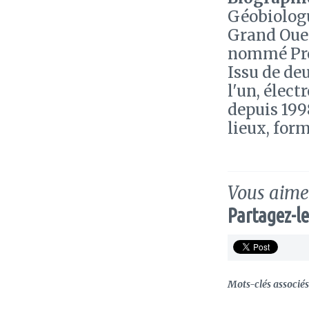
Géobiologu
Grand Oues
nommé Pro
Issu de de
l'un, élect
depuis 199
lieux, for
Vous aimez
Partagez-le
Mots-clés associés 