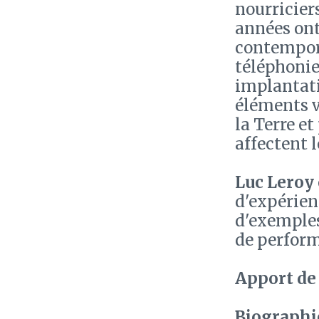
nourricier
années ont
contempora
téléphonie,
implantati
éléments v
la Terre e
affectent 
Luc Leroy
d'expérien
d'exemples
de perform
Apport de 
Biographie