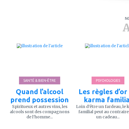
N
A
ajouter
ajouter
à
à
mes
mes
favoris
favoris
SANTÉ & BIEN-ÊTRE
PSYCHOLOGIES
Quand l’alcool
Les règles d’or
prend possession
karma familia
Spiritueux et autres vins, les
Loin d’être un fardeau, le
alcools sont des compagnons
familial peut au contraire
de l’homme...
un cadeau...