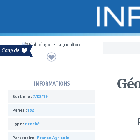
Bo
Coup de
Géo
INFORMATIONS
Sortie le :
7/08/19
Pages :
192
Type :
Broché
Partenaire :
France Agricole