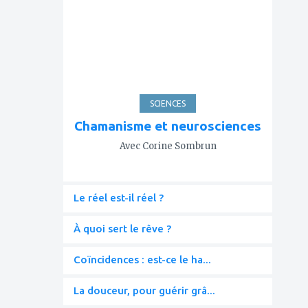
mes
favoris
SCIENCES
Chamanisme et neurosciences
Avec Corine Sombrun
Le réel est-il réel ?
À quoi sert le rêve ?
Coïncidences : est-ce le ha...
La douceur, pour guérir grâ...