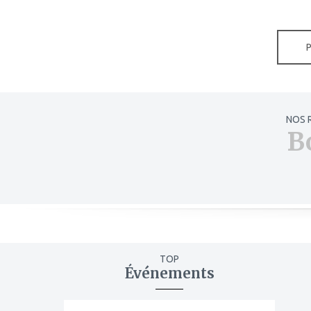
NOS 
B
TOP
Événements
ajouter
à