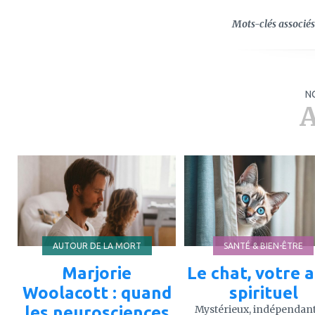
Mots-clés associés 
N
A
ajouter
ajouter
à
à
mes
mes
favoris
favoris
AUTOUR DE LA MORT
SANTÉ & BIEN-ÊTRE
Marjorie
Le chat, votre a
Woolacott : quand
spirituel
les neurosciences
Mystérieux, indépendant