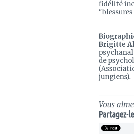
fidélité i
"blessures
Biographie
Brigitte A
psychanaly
de psychol
(Associati
jungiens).
Vous aimez
Partagez-le