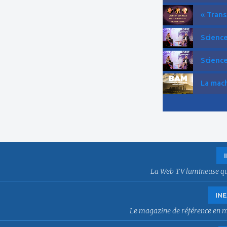
« Trans
Science
Science
La mach
La Web TV lumineuse qui f
INE
Le magazine de référence en mat