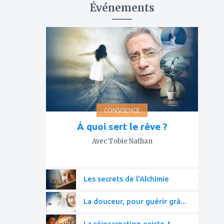
Événements
ajouter
à
mes
favoris
CONSCIENCE
À quoi sert le rêve ?
Avec Tobie Nathan
Les secrets de l'Alchimie
La douceur, pour guérir grâ...
La réincarnation existe-t-...