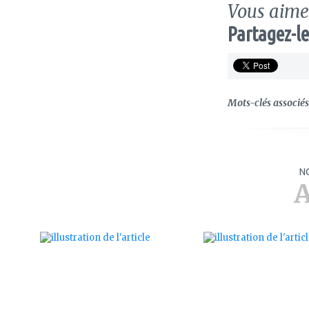
Vous aimez
Partagez-le
Mots-clés associés 
N
A
ajouter
ajouter
à
à
mes
mes
favoris
favoris