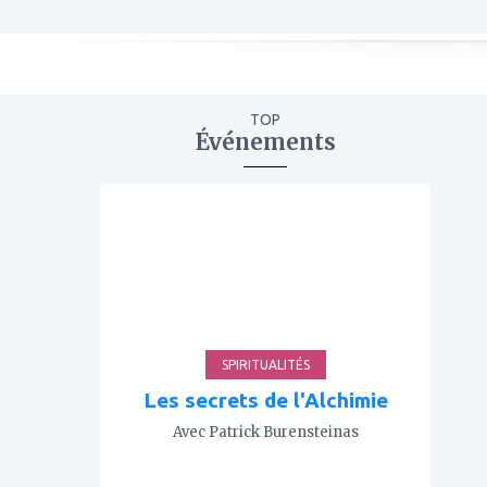
TOP
Événements
ajouter
à
mes
favoris
SPIRITUALITÉS
Les secrets de l'Alchimie
Avec Patrick Burensteinas