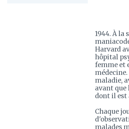
1944. À la 
maniacodép
Harvard av
hôpital psy
femme et e
médecine. 
maladie, av
avant que l
dont il est
Chaque jour
d'observat
malades ma