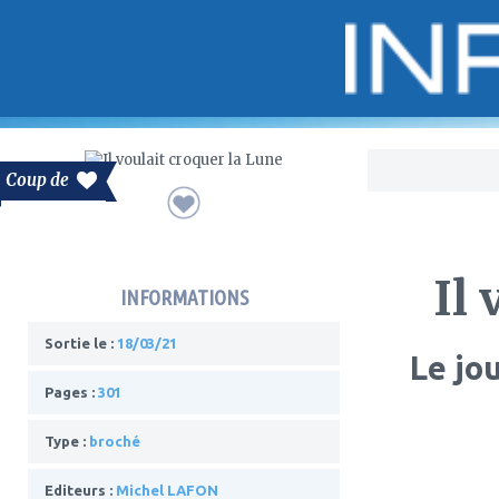
Bo
Coup de
Il
INFORMATIONS
Sortie le :
18/03/21
Le jo
Pages :
301
Type :
broché
Editeurs :
Michel LAFON