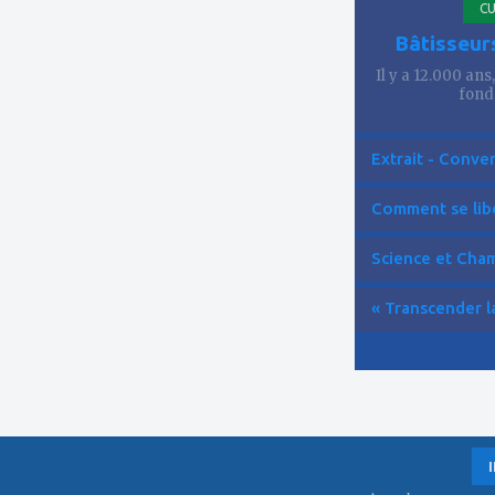
CU
Bâtisseur
Il y a 12.000 ans
fond
Extrait - Conver
Comment se libér
Science et Cham
« Transcender la