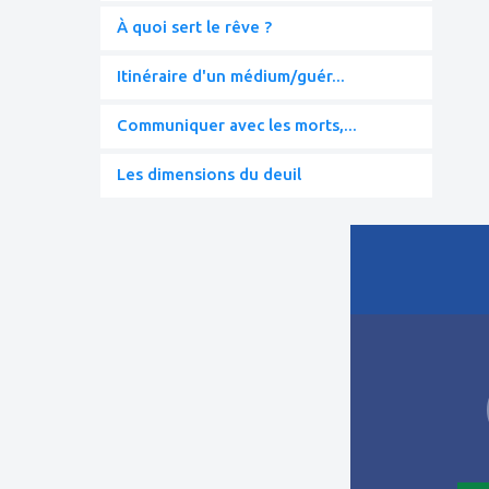
À quoi sert le rêve ?
Itinéraire d'un médium/guér...
Communiquer avec les morts,...
Les dimensions du deuil
ajouter
à
mes
favoris