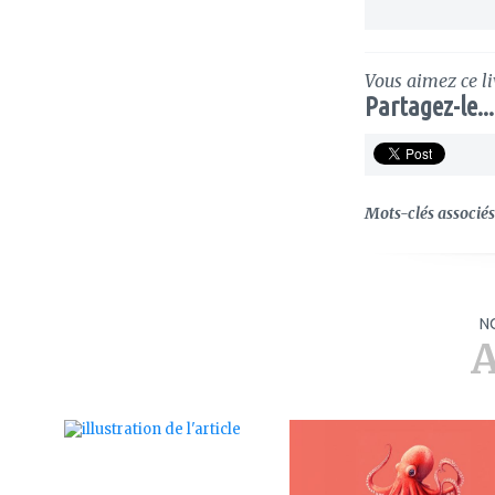
Vous aimez ce li
Partagez-le...
Mots-clés associés 
N
A
ajouter
ajouter
à
à
mes
mes
favoris
favoris