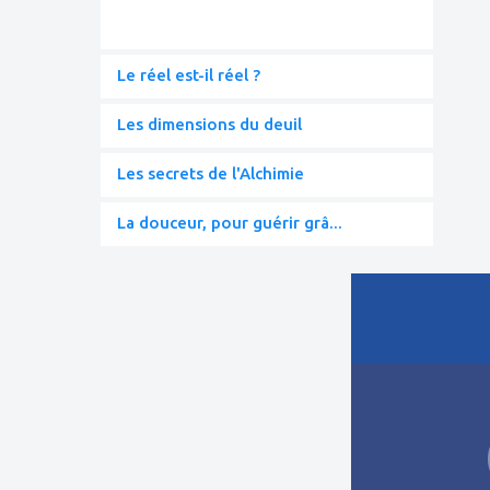
Le réel est-il réel ?
Les dimensions du deuil
Les secrets de l'Alchimie
La douceur, pour guérir grâ...
ajouter
à
mes
favoris