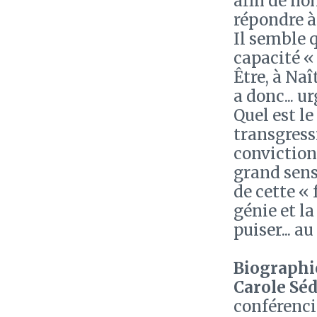
afin de no
répondre à
Il semble q
capacité «
Être, à Na
a donc... u
Quel est l
transgressi
conviction
grand sens 
de cette «
génie et l
puiser... au
Biographie
Carole Séd
conférenci