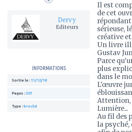
Il est comp
de cet ouv
Dervy
répondant 
Editeurs
sérieuse, 
créative et.
Un livre il
Gustav Jun
Parce qu'u
plus expli
INFORMATIONS
dans le mo
Sortie le :
11/12/18
L'œuvre jun
éblouissant
Pages :
307
Attention, 
Type :
broché
Lumière...
Au fil des
la psyché,