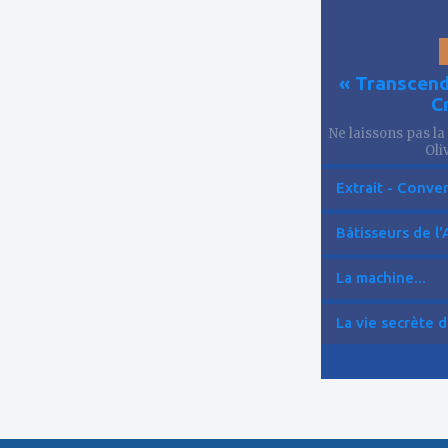
« Transcend
C
Ne laissons pas la
Oliv
Extrait - Conver
Bâtisseurs de l'
La machine...
La vie secrète d