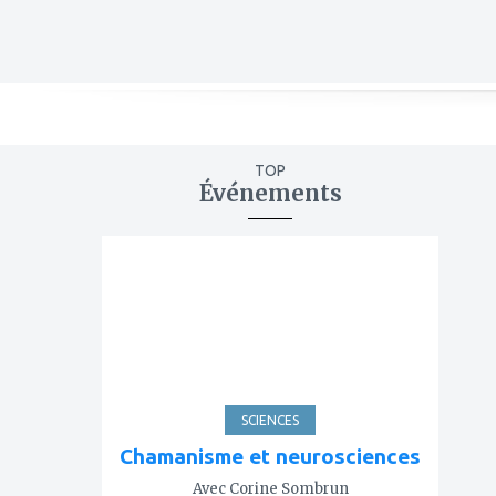
TOP
Événements
ajouter
à
mes
favoris
SCIENCES
Chamanisme et neurosciences
Avec Corine Sombrun