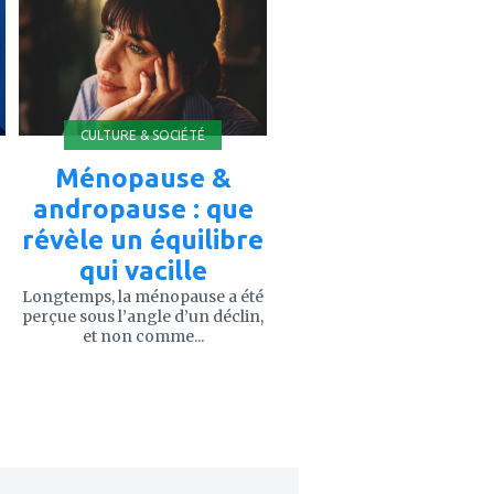
à
mes
favoris
CULTURE & SOCIÉTÉ
Ménopause &
andropause : que
révèle un équilibre
qui vacille
Longtemps, la ménopause a été
perçue sous l’angle d’un déclin,
et non comme...