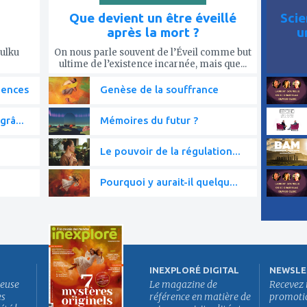
Que devient un être éveillé
Scie
après la mort ?
u
Tulku
On nous parle souvent de l’Éveil comme but
ultime de l’existence incarnée, mais que...
iences
Genèse de la souffrance
grâ...
Mémoires du futur ?
Le pouvoir de la régulation...
Pourquoi y aurait-il quelqu...
INEXPLORÉ DIGITAL
NEWSLE
euse
Le magazine de
Recevez 
es
référence en matière de
promotion