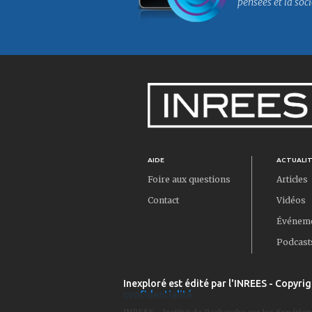
pensées et la soci
AIDE
ACTUALI
Foire aux questions
Articles
Contact
Vidéos
Événem
Podcast
Inexploré est édité par l'INREES - Copyrig
confidentialité
INREES - Institut de Recherche sur les Expérien