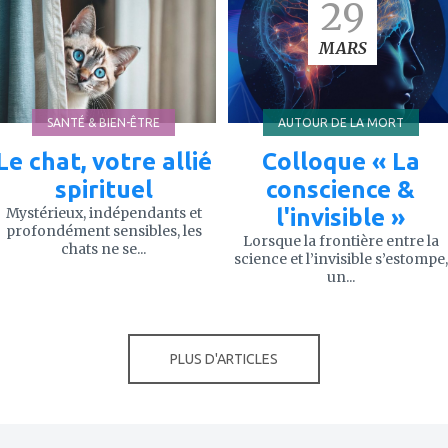
29
à
à
mes
mes
favoris
favoris
MARS
SANTÉ & BIEN-ÊTRE
AUTOUR DE LA MORT
Le chat, votre allié
Colloque « La
spirituel
conscience &
Mystérieux, indépendants et
l'invisible »
profondément sensibles, les
Lorsque la frontière entre la
chats ne se...
science et l’invisible s’estompe,
un...
PLUS D'ARTICLES