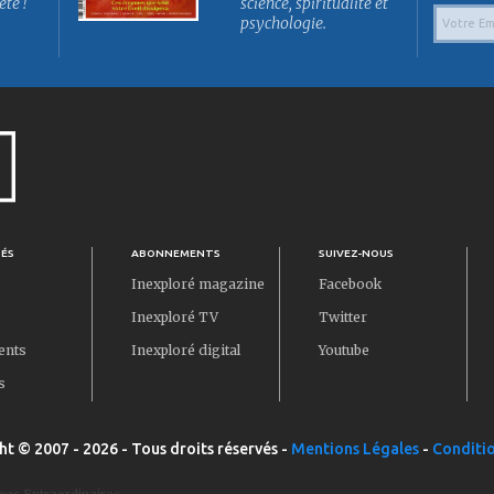
été !
science, spiritualité et
psychologie.
TÉS
ABONNEMENTS
SUIVEZ-NOUS
Inexploré magazine
Facebook
Inexploré TV
Twitter
ents
Inexploré digital
Youtube
s
ht © 2007 - 2026 - Tous droits réservés -
Mentions Légales
-
Conditio
ces Extraordinaires