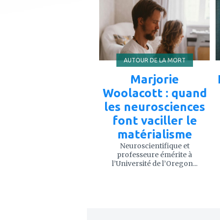
à
mes
favoris
AUTOUR DE LA MORT
Marjorie
Woolacott : quand
les neurosciences
font vaciller le
matérialisme
Neuroscientifique et
professeure émérite à
l’Université de l’Oregon...