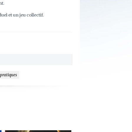
nt.
uel et un jeu collectif.
 pratiques
ajouter