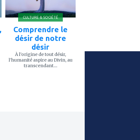
CULTURE & SOCIÉTÉ
,
Comprendre le
désir de notre
désir
À l’origine de tout désir,
l’humanité aspire au Divin, au
transcendant....