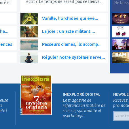
écrit ? Le temps ne serait pas ce fleuve...
uré et
Ne lais
Vanille, l'orchidée qui éve...
ha...
La joie : un acte militant ...
iences
Passeurs d’âmes, ils accomp...
Réguler notre système nerve...
INEXPLORÉ DIGITAL
NEWSLE
euse
Le magazine de
Recevez 
es
référence en matière de
promotion
été !
science, spiritualité et
psychologie.