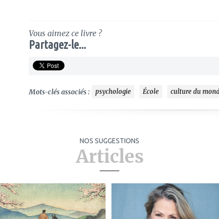
Vous aimez ce livre ?
Partagez-le...
Mots-clés associés :
psychologie
École
culture du mon
NOS SUGGESTIONS
Articles
ajouter
ajouter
à
à
mes
mes
favoris
favoris