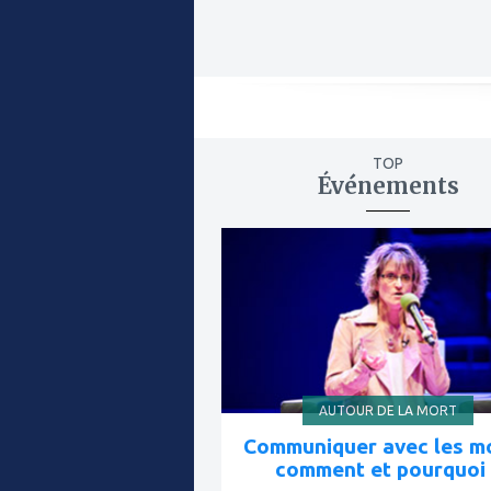
TOP
Événements
ajouter
à
mes
favoris
AUTOUR DE LA MORT
Communiquer avec les mo
comment et pourquoi 