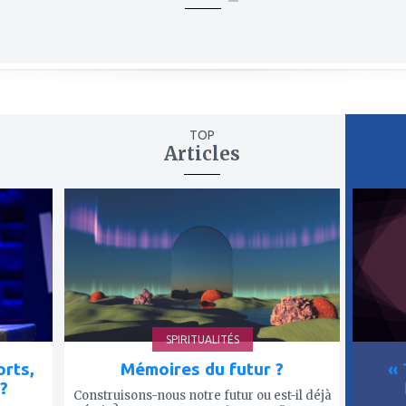
TOP
Articles
ajouter
ajout
à
à
mes
mes
favoris
favor
SPIRITUALITÉS
rts,
Mémoires du futur ?
« 
?
Construisons-nous notre futur ou est-il déjà