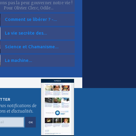
sons pas la peur gouverner notre vie !
Pour Olivier Clerc, Odile...
Comment se libérer ? -...
La vie secrète des...
Science et Chamanisme...
La machine...
TTER
nos notifications de
s et d'actualités.