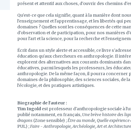
présent et attentif aux choses, d'ouvrir des chemins d'e
Qu'est-ce que cela signifie, quant à la manière dont nous
l'enseignement et l'apprentissage, et les libertés qui p
domaines ? Quelles sont les conséquences de cette man
d'observation et de participation, pour nos manières d'étud
pour l'art et la science, pour la recherche et l'enseignem
Écrit dans un style alerte et accessible, ce livre s'adres
éducation qu'aux chercheurs en anthropologie. Il intéres
explorent des alternatives aux courants dominants dans 
éducatives, parmi lesquels les professeurs, les éducateu
anthropologie. De la même façon, il pourra concerner p
domaines de la philosophie, des sciences sociales, de la
l'écologie, et des pratiques artistiques.
Biographie de l'auteur :
Tim Ingold
est professeur d'anthropologie sociale à l'un
publié notamment, en français,
Une brève histoire des lig
dragons
(Zone sensible) ;
Être au monde, Quelle expérienc
PUL) ;
Faire - Anthropologie, Archéologie, Art et Architectur