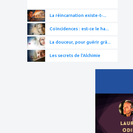
La réincarnation existe-t-...
Coïncidences : est-ce le ha...
La douceur, pour guérir grâ...
Les secrets de l'Alchimie
ajouter
à
mes
favoris