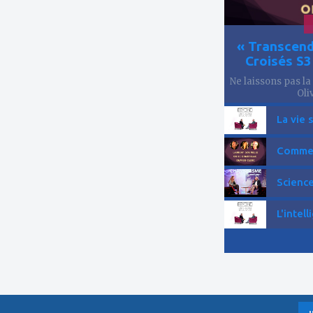
« Transcend
Croisés S
Ne laissons pas la
Oliv
La vie 
Comment
Science
L'intell