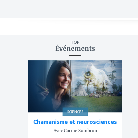
TOP
Événements
ajouter
à
mes
favoris
SCIENCES
Chamanisme et neurosciences
Avec Corine Sombrun