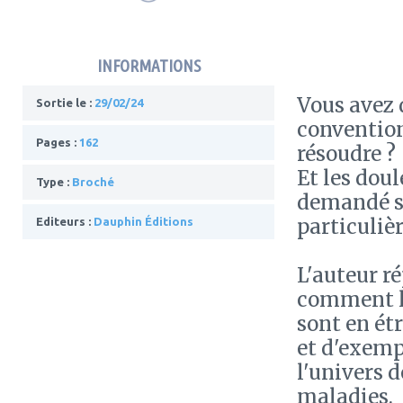
INFORMATIONS
Vous avez 
Sortie le :
29/02/24
convention
Pages :
162
résoudre ?
Et les doul
Type :
Broché
demandé si
particuliè
Editeurs :
Dauphin Éditions
L'auteur r
comment la
sont en étr
et d'exemp
l'univers d
maladies.