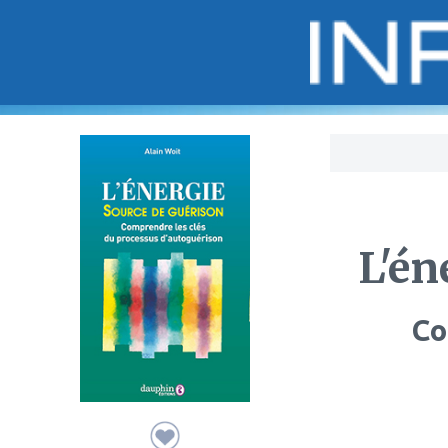
Bo
L'én
Co