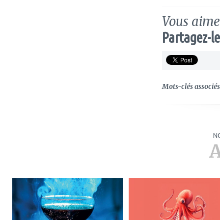
Vous aimez
Partagez-le
Mots-clés associés 
N
A
ajouter
ajouter
à
à
mes
mes
favoris
favoris