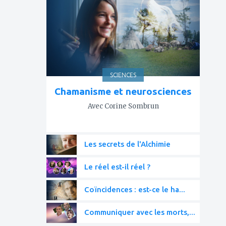
mes
favoris
SCIENCES
Chamanisme et neurosciences
Avec Corine Sombrun
Les secrets de l'Alchimie
Le réel est-il réel ?
Coïncidences : est-ce le ha...
Communiquer avec les morts,...