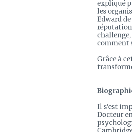
expliqué p
les organi
Edward de 
réputation 
challenge,
comment se
Grâce à ce
transforme
Biographie
Il s'est i
Docteur en
psychologi
Cambridge,