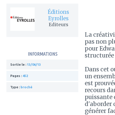
Éditions
Eyrolles
Editeurs
La créativi
pas non plu
pour Edward
INFORMATIONS
structurée 
Sortie le :
13/06/13
Dans cet o
un ensembl
Pages :
452
est prouvée
Type :
broché
recours da
puissante 
d'aborder 
générer fa