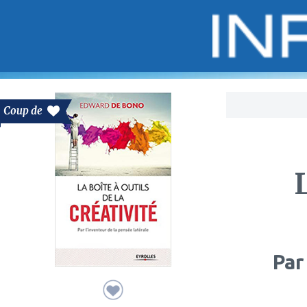
Bo
Coup de
L
Par