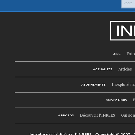
Foir
AIDE
Articles
ACTUALITÉS
Inexploré m
ABONNEMENTS
F
SUIVEZ-NOUS
Découvrir l'INREES
Qui so
A PROPOS
Inexploré est édité par l'INREES - Copyright © 2007 - 