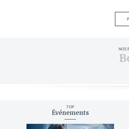
NOS 
B
TOP
Événements
ajouter
à