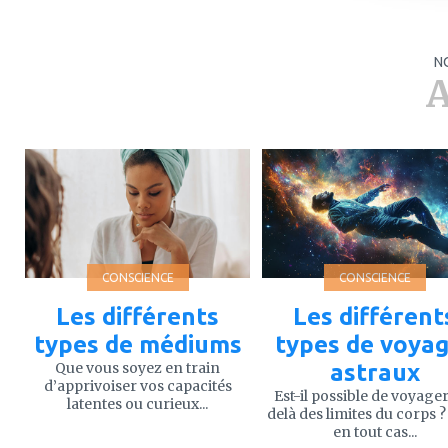
N
A
ajouter
ajouter
à
à
mes
mes
favoris
favoris
CONSCIENCE
CONSCIENCE
Les différents
Les différent
types de médiums
types de voya
Que vous soyez en train
astraux
d’apprivoiser vos capacités
Est-il possible de voyage
latentes ou curieux...
delà des limites du corps ?
en tout cas...