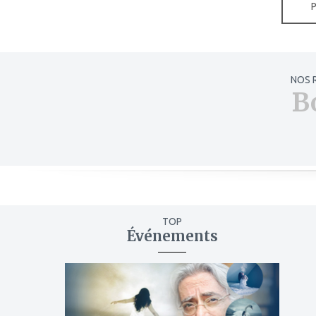
NOS 
B
TOP
Événements
ajouter
à
mes
favoris