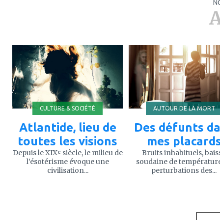
N
A
ajouter
ajouter
à
à
mes
mes
favoris
favoris
CULTURE & SOCIÉTÉ
AUTOUR DE LA MORT
Atlantide, lieu de
Des défunts d
toutes les visions
mes placard
Depuis le XIXᵉ siècle, le milieu de
Bruits inhabituels, bais
l’ésotérisme évoque une
soudaine de températur
civilisation...
perturbations des...