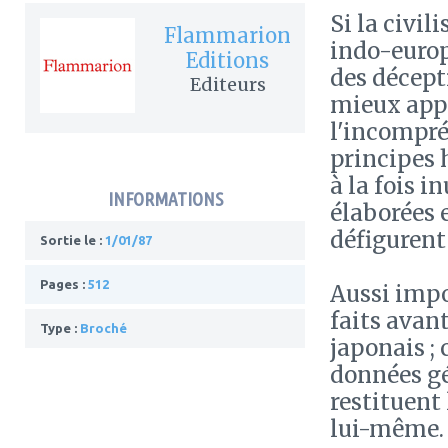
Si la civi
Flammarion
indo-europ
Editions
des décept
Editeurs
mieux appré
l'incompré
principes 
à la fois i
INFORMATIONS
élaborées 
défigurent
Sortie le :
1/01/87
Pages :
512
Aussi impor
faits avant
Type :
Broché
japonais ; 
données gé
restituent 
lui-même.