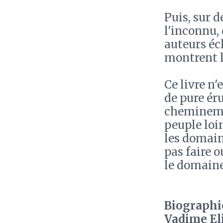
Puis, sur 
l'inconnu, 
auteurs éc
montrent l
Ce livre n
de pure ér
cheminemen
peuple loi
les domain
pas faire 
le domaine
Biographie
Vadime El