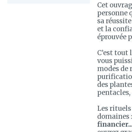
Cet ouvra
personne q
sa réussite
et la conf
éprouvée p
C’est tout 
vous puiss
modes de ré
purificatio
des plante
pentacles, 
Les rituel
domaines 
financier..