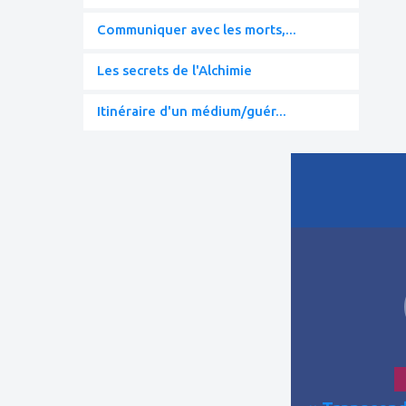
Communiquer avec les morts,...
Les secrets de l'Alchimie
Itinéraire d'un médium/guér...
ajouter
à
mes
favoris