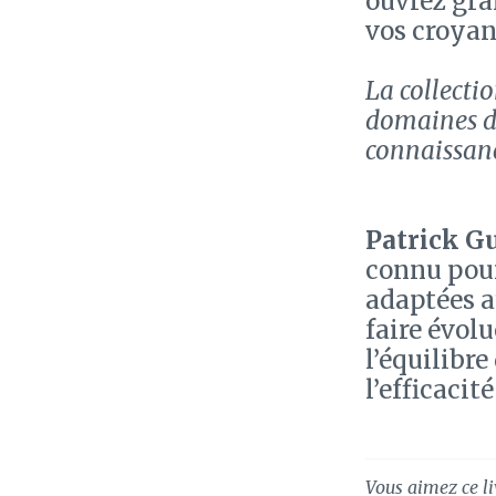
ouvrez gran
vos croyan
La collecti
domaines de
connaissanc
Patrick G
connu pour
adaptées a
faire évolu
l’équilibre
l’efficacit
Vous aimez ce li