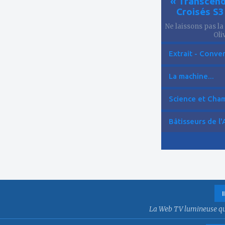
« Transcend
Croisés S
Ne laissons pas la
Oliv
Extrait - Conver
La machine...
Science et Cham
Bâtisseurs de l'
La Web TV lumineuse qui f