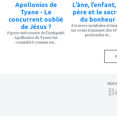
Apollonios de
L’âne, l’enfant,
Tyane - Le
père et le sec
concurrent oublié
du bonheur
de Jésus ?
À travers symboles et im
un conte transmet des vé
Figure méconnue de l’Antiquité,
profondes et...
Apollonios de Tyane fut
considéré comme un...
NOS 
B