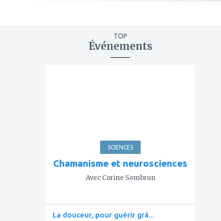
TOP
Événements
ajouter
à
mes
favoris
SCIENCES
Chamanisme et neurosciences
Avec Corine Sombrun
La douceur, pour guérir grâ...