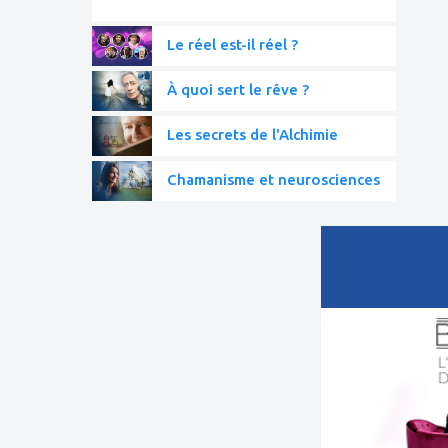
Le réel est-il réel ?
À quoi sert le rêve ?
Les secrets de l'Alchimie
Chamanisme et neurosciences
ajouter
à
mes
favoris