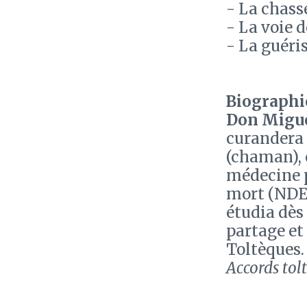
- La chass
- La voie d
- La guéri
Biographie
Don Migue
curandera 
(chaman), 
médecine p
mort (NDE)
étudia dès 
partage et
Toltèques. 
Accords tol