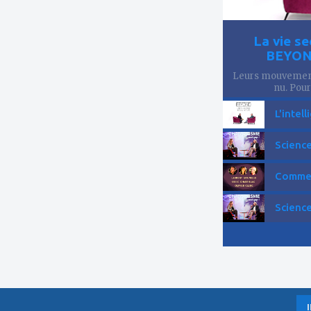
La vie se
BEYOND
Leurs mouvements
nu. Pourt
L'intell
Science
Comment
Science