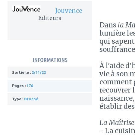
Jouvence
Editeurs
Dans
la Ma
lumière le
qui sapent 
souffrance
INFORMATIONS
À l'aide d'
vie à son 
Sortie le :
2/11/22
comment g
Pages :
176
recouvrer l
naissance, 
Type :
Broché
établir de
La Maîtrise
- La cuisi