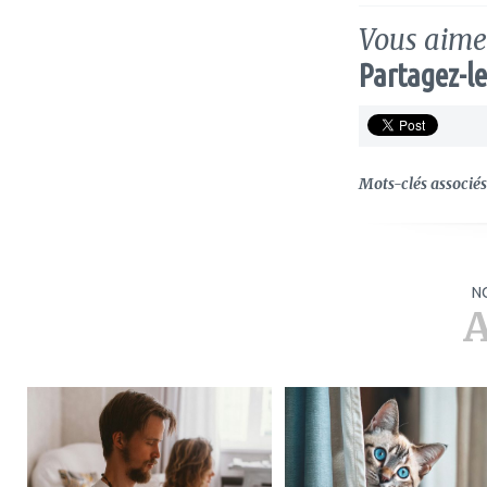
Vous aimez
Partagez-le
Mots-clés associés 
N
A
ajouter
ajouter
à
à
mes
mes
favoris
favoris