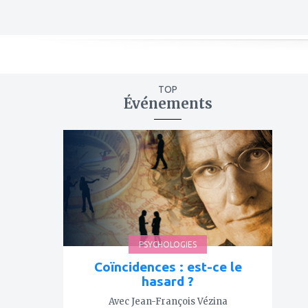
TOP
Événements
ajouter
à
mes
favoris
PSYCHOLOGIES
Coïncidences : est-ce le
hasard ?
Avec Jean-François Vézina