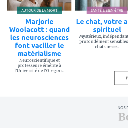
AUTOUR DE LA MORT
SANTÉ & BIEN-ÊTRE
Marjorie
Le chat, votre a
Woolacott : quand
spirituel
les neurosciences
Mystérieux, indépendant
profondément sensibles,
font vaciller le
chats ne se...
matérialisme
Neuroscientifique et
professeure émérite à
l’Université de l’Oregon...
NOS 
B