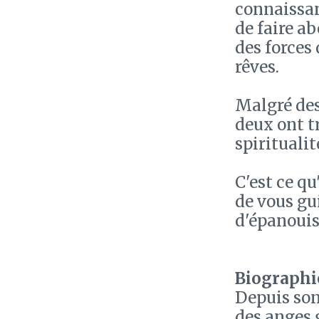
connaissan
de faire ab
des forces 
rêves.
Malgré des
deux ont tr
spiritualit
C'est ce q
de vous gu
d'épanoui
Biographie
Depuis son
des anges 