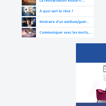
La réincarnation existe-t-...
À quoi sert le rêve ?
Itinéraire d'un médium/guér...
Communiquer avec les morts,...
ajouter
à
mes
favoris