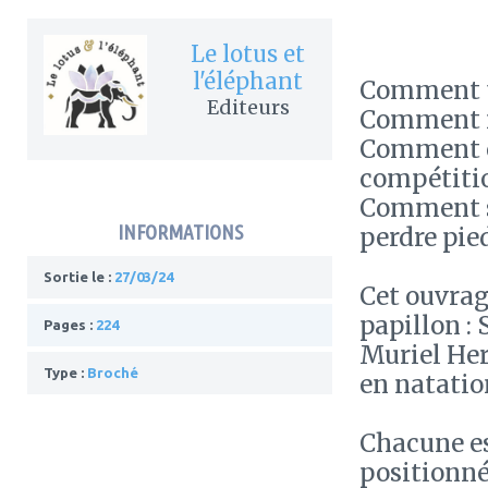
Le lotus et
l'éléphant
Comment tr
Editeurs
Comment me
Comment c
compétiti
Comment s'
INFORMATIONS
perdre pied
Sortie le :
27/03/24
Cet ouvrag
papillon :
Pages :
224
Muriel He
Type :
Broché
en natatio
Chacune es
positionné