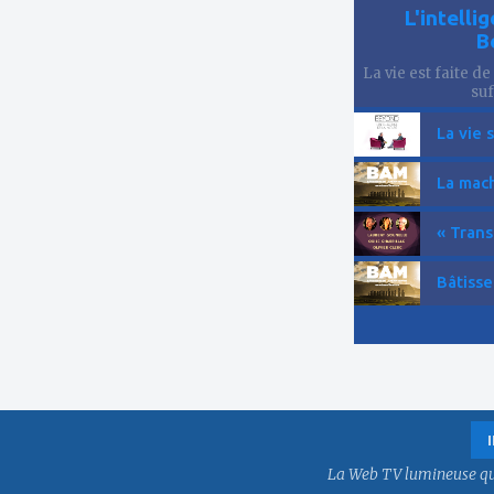
L'intelli
B
La vie est faite de
suf
La vie 
La mach
« Trans
Bâtisse
La Web TV lumineuse qui f