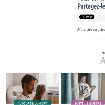
Partagez-le
Mots-clés associés 
N
A
ajouter
ajouter
à
à
mes
mes
favoris
favoris
AUTOUR DE LA MORT
SANTÉ & BIEN-ÊTRE