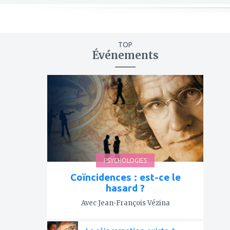
TOP
Événements
ajouter
à
mes
favoris
PSYCHOLOGIES
Coïncidences : est-ce le
hasard ?
Avec Jean-François Vézina