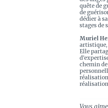
quête de g
de guériso
dédier à s
stages de 
Muriel H
artistique
Elle parta
d’expertis
chemin de 
personnelle
réalisatio
réalisation
Vous aimez