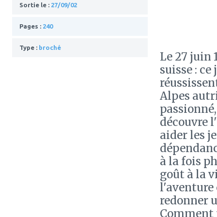
Sortie le :
27/09/02
Pages :
240
Type :
broché
Le 27 juin 
suisse : c
réussissen
Alpes autri
passionné,
découvre l
aider les j
dépendance
à la fois p
goût à la v
l'aventure
redonner u
Comment pe