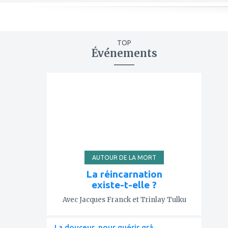
TOP
Événements
ajouter
à
mes
favoris
AUTOUR DE LA MORT
La réincarnation
existe-t-elle ?
Avec Jacques Franck et Trinlay Tulku
La douceur, pour guérir grâ...