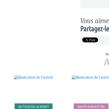
Vous aimez
Partagez-le
N
A
ajouter
ajouter
à
à
mes
mes
favoris
favoris
AUTOUR DE LA MORT
SANTÉ & BIEN-ÊTRE