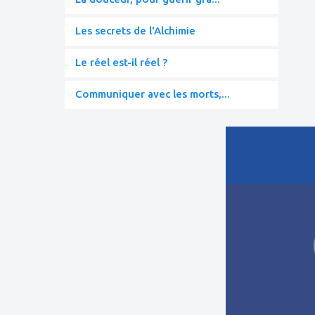
Les secrets de l'Alchimie
Le réel est-il réel ?
Communiquer avec les morts,...
ajouter
à
mes
favoris