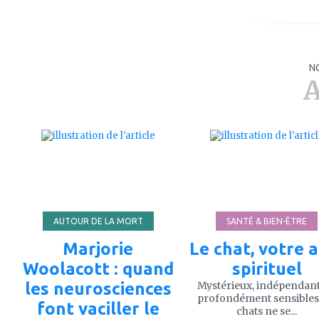
N
A
ajouter
ajouter
à
à
mes
mes
favoris
favoris
AUTOUR DE LA MORT
SANTÉ & BIEN-ÊTRE
Marjorie
Le chat, votre a
Woolacott : quand
spirituel
les neurosciences
Mystérieux, indépendant
profondément sensibles,
font vaciller le
chats ne se...