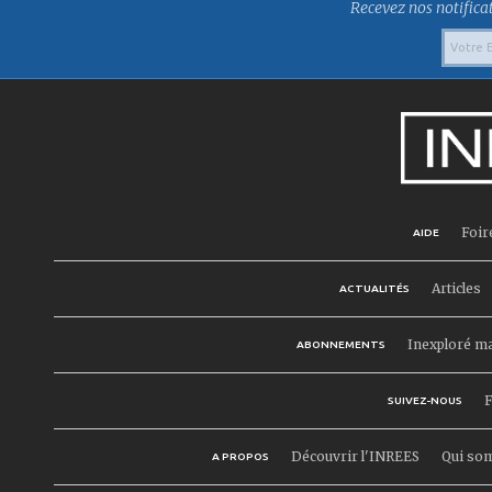
Recevez nos notificat
Foir
AIDE
Articles
ACTUALITÉS
Inexploré m
ABONNEMENTS
F
SUIVEZ-NOUS
Découvrir l'INREES
Qui so
A PROPOS