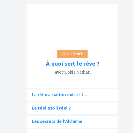
ajouter
à
mes
favoris
CONSCIENCE
À quoi sert le rêve ?
Avec Tobie Nathan
La réincarnation existe-t-...
Le réel est-il réel ?
Les secrets de l'Alchimie