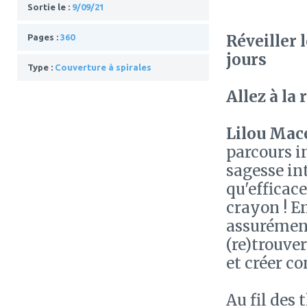
Sortie le :
9/09/21
Réveiller 
Pages :
360
jours
Type :
Couverture à spirales
Allez à la
Lilou Mac
parcours in
sagesse in
qu'efficace
crayon ! En
assurément
(re)trouve
et créer c
Au fil des