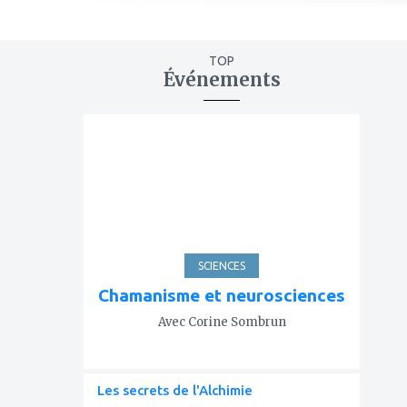
TOP
Événements
ajouter
à
mes
favoris
SCIENCES
Chamanisme et neurosciences
Avec Corine Sombrun
Les secrets de l'Alchimie