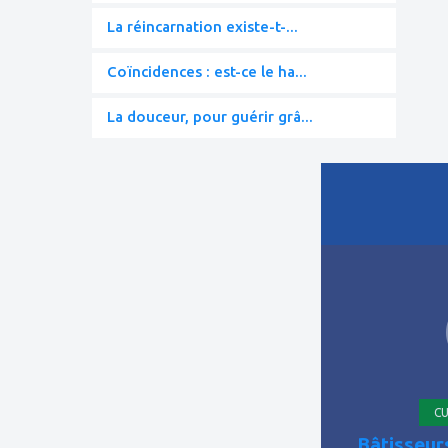
La réincarnation existe-t-...
Coïncidences : est-ce le ha...
La douceur, pour guérir grâ...
ajouter
à
mes
favoris
CU
Bâtisseur