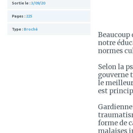
Sortie le :
3/09/20
Pages :
225
Type :
Broché
Beaucoup d
notre éduca
normes cul
Selon la p
gouverne t
le meilleur
est princi
Gardienne 
traumatism
forme de c
malaises i