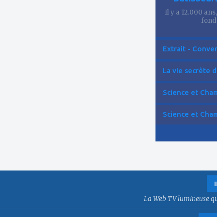
Il y a 12.000 ans
fond
Extrait - Conver
La vie secrète d
Science et Cham
Science et Cham
La Web TV lumineuse qui f