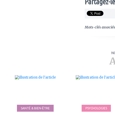
Partagez-le
Mots-clés associés 
N
A
ajouter
ajouter
à
à
mes
mes
favoris
favoris
SANTÉ & BIEN-ÊTRE
PSYCHOLOGIES