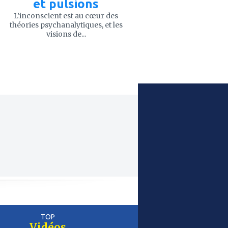
et pulsions
L’inconscient est au cœur des
théories psychanalytiques, et les
visions de...
TOP
Vidéos