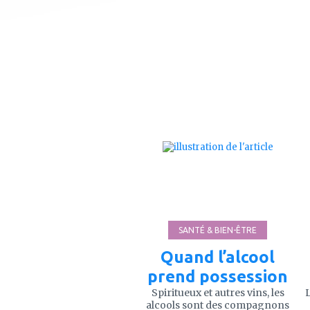
ajouter
à
mes
favoris
SANTÉ & BIEN-ÊTRE
Quand l’alcool
prend possession
Spiritueux et autres vins, les
L
alcools sont des compagnons