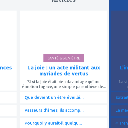
ajouter
ajout
à
à
mes
mes
favoris
favor
SANTÉ & BIEN-ÊTRE
ences
La joie : un acte militant aux
L'i
myriades de vertus
Et si la joie était bien davantage qu’une
La vi
émotion fugace, une simple parenthèse de...
Que devient un être éveillé...
Extrai
Passeurs d’âmes, ils accomp...
La mac
Pourquoi y aurait-il quelqu...
« Tran