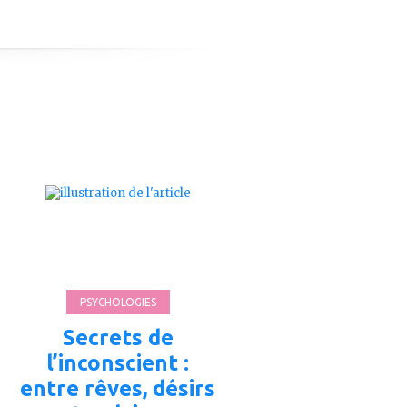
ajouter
à
mes
favoris
PSYCHOLOGIES
Secrets de
l’inconscient :
entre rêves, désirs