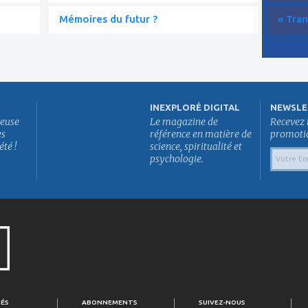
Mémoires du futur ?
« Tran
INEXPLORÉ DIGITAL
NEWSLE
euse
Le magazine de
Recevez 
es
référence en matière de
promotion
été !
science, spiritualité et
psychologie.
TÉS
ABONNEMENTS
SUIVEZ-NOUS