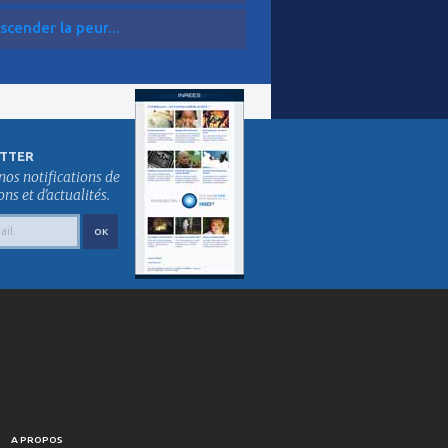
scender la peur...
TTER
nos notifications de
s et d'actualités.
A PROPOS