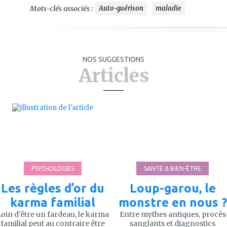
Mots-clés associés :
Auto-guérison
maladie
NOS SUGGESTIONS
Articles
ajouter
ajouter
à
à
mes
mes
favoris
favoris
PSYCHOLOGIES
SANTÉ & BIEN-ÊTRE
Les règles d’or du
Loup-garou, le
karma familial
monstre en nous ?
oin d’être un fardeau, le karma
Entre mythes antiques, procès
familial peut au contraire être
sanglants et diagnostics