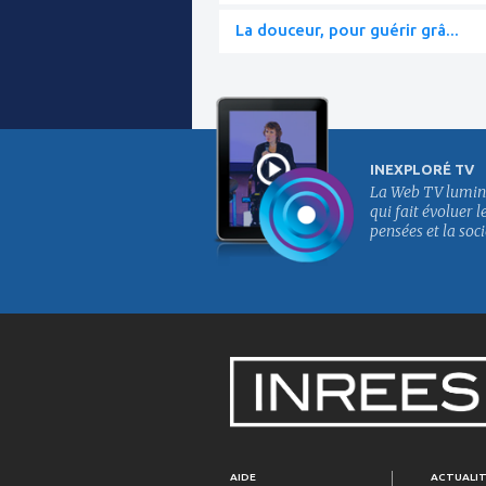
La douceur, pour guérir grâ...
INEXPLORÉ TV
La Web TV lumin
qui fait évoluer l
pensées et la soci
AIDE
ACTUALI