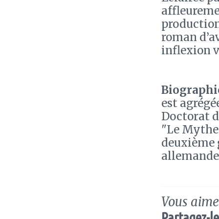
affleureme
production
roman d’av
inflexion 
Biographie
est agrégé
Doctorat d
"Le Mythe l
deuxième g
allemande 
Vous aimez
Partagez-le