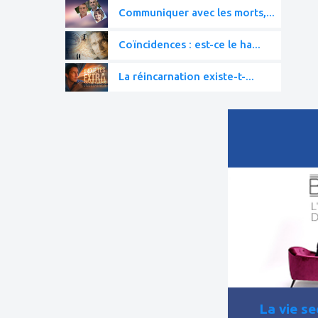
Communiquer avec les morts,...
Coïncidences : est-ce le ha...
La réincarnation existe-t-...
ajouter
à
mes
favoris
La vie se