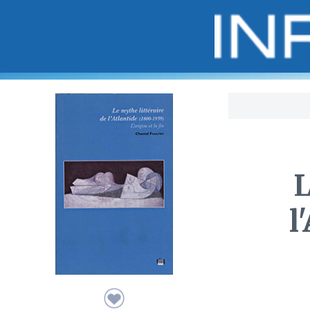
Bo
L
l