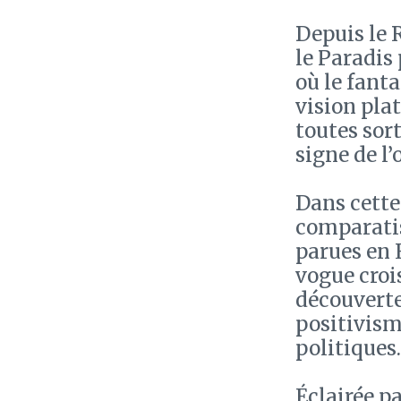
Depuis le 
le Paradis 
où le fanta
vision pla
toutes sort
signe de l’o
Dans cette
comparatis
parues en 
vogue croi
découverte
positivisme
politiques.
Éclairée pa