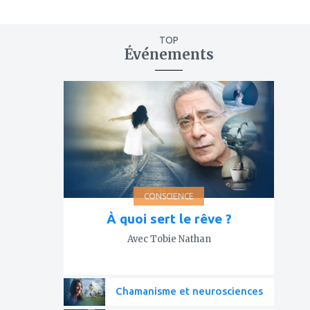
TOP
Événements
ajouter
à
mes
favoris
CONSCIENCE
À quoi sert le rêve ?
Avec Tobie Nathan
Chamanisme et neurosciences