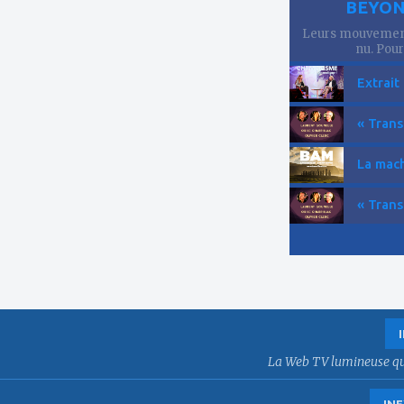
BEYOND
Leurs mouvements
nu. Pourt
Extrait
« Trans
La mach
« Trans
La Web TV lumineuse qui f
INE