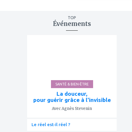
TOP
Événements
ajouter
à
mes
favoris
SANTÉ & BIEN-ÊTRE
La douceur,
pour guérir grâce à l'invisible
Avec Agnès Stevenin
Le réel est-il réel ?