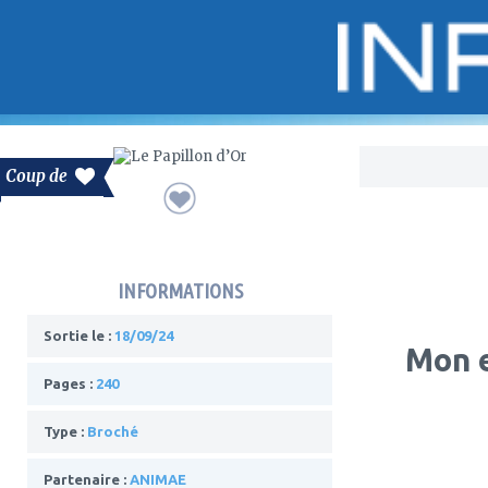
Bo
Coup de
INFORMATIONS
Sortie le :
18/09/24
Mon e
Pages :
240
Type :
Broché
Partenaire :
ANIMAE