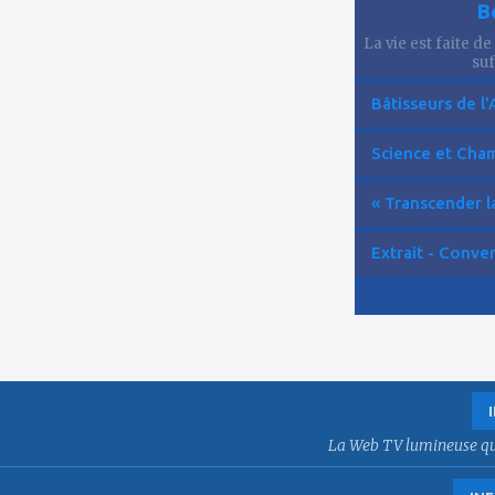
B
La vie est faite de
suf
Bâtisseurs de l'
Science et Cham
« Transcender la
Extrait - Conver
La Web TV lumineuse qui f