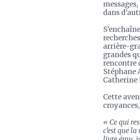
messages, 
dans d’autr
S’enchaîne
recherches 
arrière-gr
grandes qu
rencontre 
Stéphane A
Catherine 
Cette aven
croyances, 
« Ce qui re
c’est que la
livre ému, j