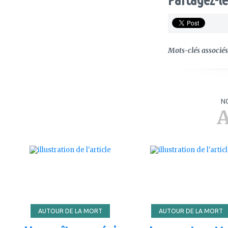
Mots-clés associés 
N
A
ajouter
ajouter
à
à
mes
mes
favoris
favoris
AUTOUR DE LA MORT
AUTOUR DE LA MORT