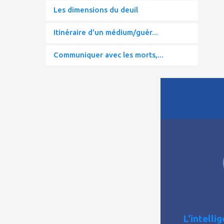
Les dimensions du deuil
Itinéraire d'un médium/guér...
Communiquer avec les morts,...
ajouter
à
mes
favoris
L'intelli