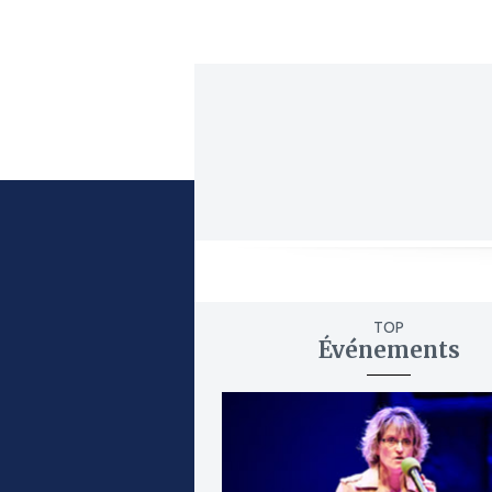
TOP
Événements
ajouter
à
mes
favoris