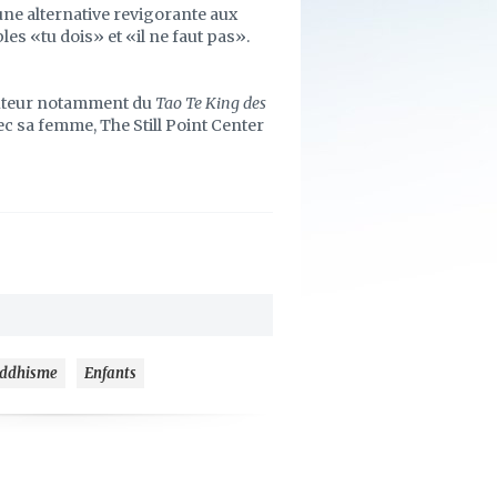
une alternative revigorante aux
s «tu dois» et «il ne faut pas».
l'auteur notamment du
Tao Te King des
vec sa femme, The Still Point Center
ddhisme
Enfants