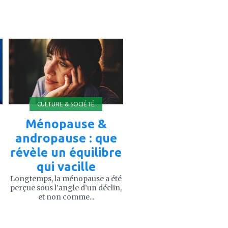
ajouter
à
mes
favoris
CULTURE & SOCIÉTÉ
Ménopause &
andropause : que
révèle un équilibre
qui vacille
Longtemps, la ménopause a été
perçue sous l’angle d’un déclin,
et non comme...