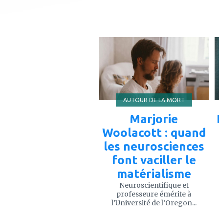
ajouter
à
mes
favoris
AUTOUR DE LA MORT
Marjorie
Woolacott : quand
les neurosciences
font vaciller le
matérialisme
Neuroscientifique et
professeure émérite à
l’Université de l’Oregon...