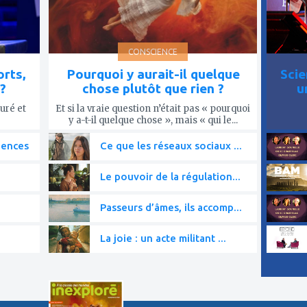
CONSCIENCE
rts,
Pourquoi y aurait-il quelque
Scie
?
chose plutôt que rien ?
u
uré et
Et si la vraie question n’était pas « pourquoi
y a-t-il quelque chose », mais « qui le...
iences
Ce que les réseaux sociaux ...
Le pouvoir de la régulation...
Passeurs d’âmes, ils accomp...
La joie : un acte militant ...