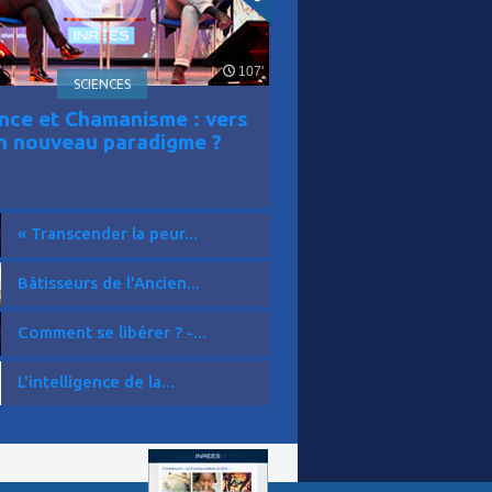
107'
SCIENCES
nce et Chamanisme : vers
n nouveau paradigme ?
« Transcender la peur...
Bâtisseurs de l'Ancien...
Comment se libérer ? -...
L'intelligence de la...