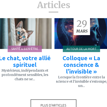
Articles
ajouter
ajouter
29
à
à
mes
mes
favoris
favoris
MARS
SANTÉ & BIEN-ÊTRE
AUTOUR DE LA MORT
Le chat, votre allié
Colloque « La
spirituel
conscience &
Mystérieux, indépendants et
l'invisible »
profondément sensibles, les
Lorsque la frontière entre la
chats ne se...
science et l’invisible s’estompe,
un...
PLUS D'ARTICLES