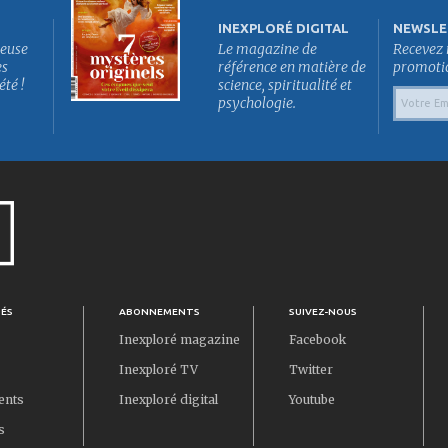
INEXPLORÉ DIGITAL
NEWSLE
euse
Le magazine de
Recevez 
es
référence en matière de
promotion
été !
science, spiritualité et
psychologie.
TÉS
ABONNEMENTS
SUIVEZ-NOUS
Inexploré magazine
Facebook
Inexploré TV
Twitter
ents
Inexploré digital
Youtube
s