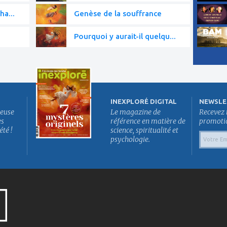
ha...
Genèse de la souffrance
Pourquoi y aurait-il quelqu...
INEXPLORÉ DIGITAL
NEWSLE
euse
Le magazine de
Recevez 
es
référence en matière de
promotion
été !
science, spiritualité et
psychologie.