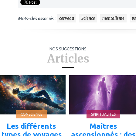
Mots-clés associés :
cerveau
Science
mentalisme
ps
NOS SUGGESTIONS
Articles
ajouter
ajouter
à
à
mes
mes
favoris
favoris
CONSCIENCE
SPIRITUALITÉS
Les différents
Maîtres
types de voyages
ascensionnés : des