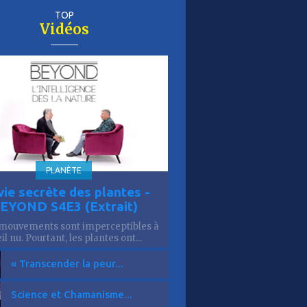
TOP
Vidéos
er
is
10'
PLANÈTE
vie secrète des plantes -
EYOND S4E3 (Extrait)
mouvements sont imperceptibles à
eil nu. Pourtant, les plantes ont...
« Transcender la peur...
Science et Chamanisme...