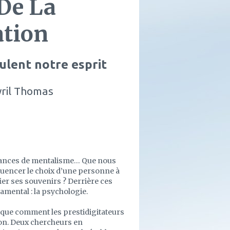
 De La
ation
lent notre esprit
yril Thomas
séances de mentalisme… Que nous
luencer le choix d’une personne à
fier ses souvenirs ? Derrière ces
amental : la psychologie.
plique comment les prestidigitateurs
ion. Deux chercheurs en