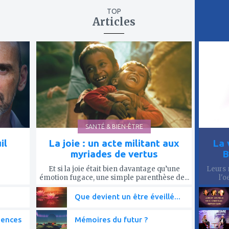
TOP
Articles
ajouter
ajout
à
à
mes
mes
favoris
favor
SANTÉ & BIEN-ÊTRE
il
La joie : un acte militant aux
La 
myriades de vertus
B
Et si la joie était bien davantage qu’une
Leurs 
émotion fugace, une simple parenthèse de...
l'o
Que devient un être éveillé...
iences
Mémoires du futur ?