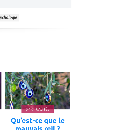
ychologie
ajouter
à
mes
favoris
SPIRITUALITÉS
Qu’est-ce que le
mauvais œil ?