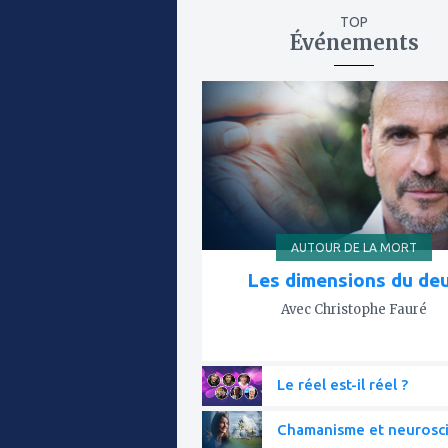
TOP
Événements
ajouter
à
mes
favoris
AUTOUR DE LA MORT
Les dimensions du deu
Avec Christophe Fauré
Le réel est-il réel ?
Chamanisme et neurosc