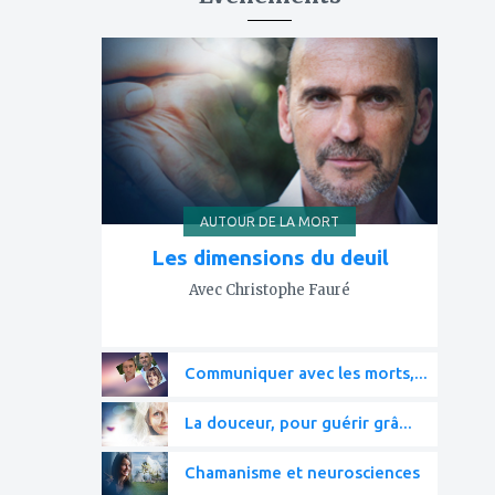
ajouter
à
mes
favoris
AUTOUR DE LA MORT
Les dimensions du deuil
Avec Christophe Fauré
Communiquer avec les morts,...
La douceur, pour guérir grâ...
Chamanisme et neurosciences