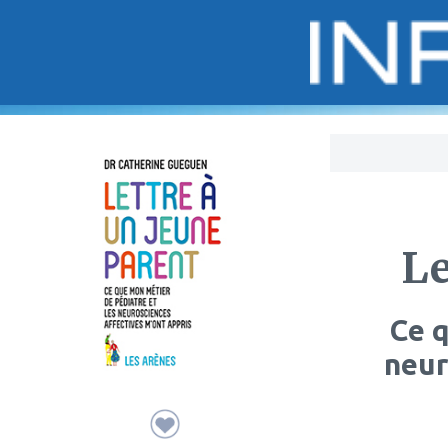
Bo
Le
Ce q
neur