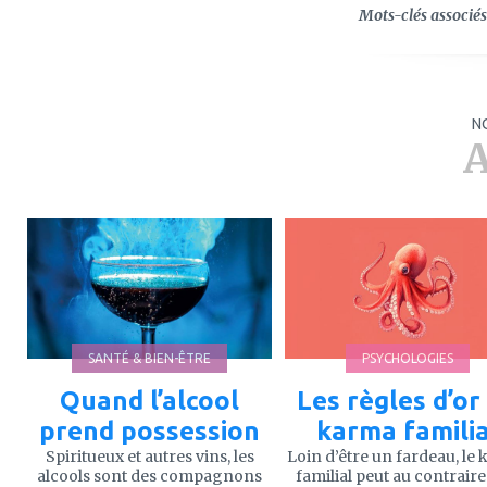
Mots-clés associés 
N
A
ajouter
ajouter
à
à
mes
mes
favoris
favoris
SANTÉ & BIEN-ÊTRE
PSYCHOLOGIES
Quand l’alcool
Les règles d’or
prend possession
karma familia
Spiritueux et autres vins, les
Loin d’être un fardeau, le
alcools sont des compagnons
familial peut au contraire