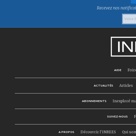
Recevez nos notificat
Foir
AIDE
Articles
ACTUALITÉS
Inexploré m
ABONNEMENTS
F
SUIVEZ-NOUS
Découvrir l'INREES
Qui so
A PROPOS