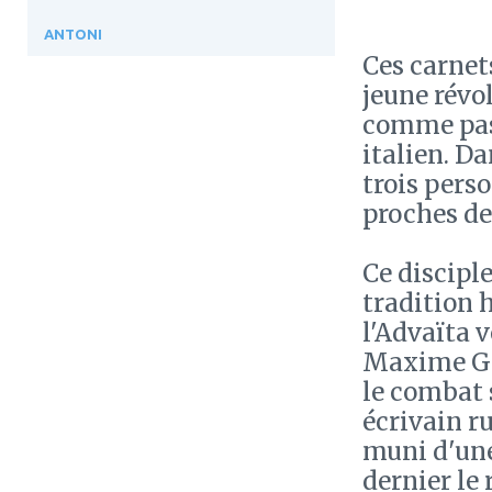
ANTONI
Ces carnet
jeune révol
comme pas
italien. D
trois perso
proches de 
Ce discipl
tradition 
l'Advaïta 
Maxime Go
le combat s
écrivain ru
muni d'une
dernier le