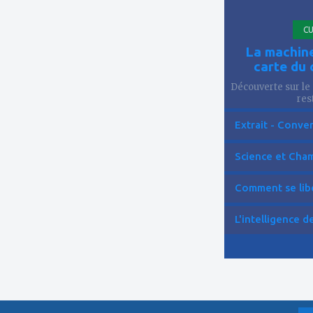
CU
La machine
carte du 
Découverte sur le 
res
Extrait - Conver
Science et Cham
Comment se libér
L'intelligence de 