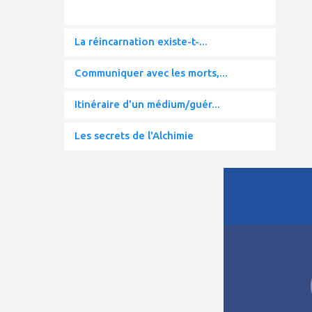
La réincarnation existe-t-...
Communiquer avec les morts,...
Itinéraire d'un médium/guér...
Les secrets de l'Alchimie
ajouter
à
mes
favoris