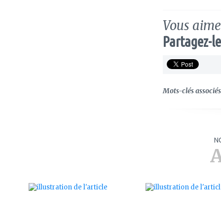
Vous aimez
Partagez-le
Mots-clés associés 
N
A
ajouter
ajouter
à
à
mes
mes
favoris
favoris