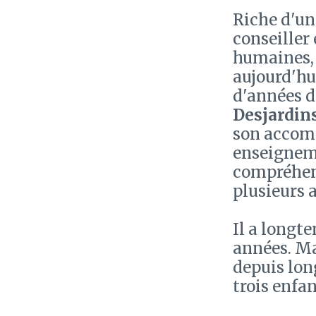
Riche d'un
conseiller
humaines, 
aujourd'hu
d'années d
Desjardin
son accomp
enseigneme
compréhens
plusieurs 
Il a longt
années. Mar
depuis lon
trois enfan