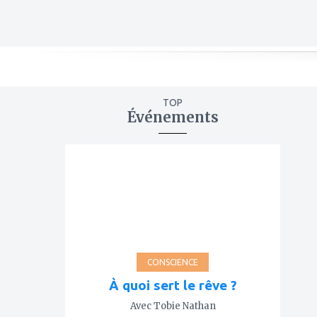
TOP
Événements
ajouter
à
mes
favoris
CONSCIENCE
À quoi sert le rêve ?
Avec Tobie Nathan