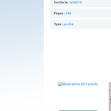
Sortie le :
6/02/19
Pages :
384
Type :
poche
ajouter
à
mes
favoris