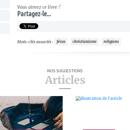
Vous aimez ce livre ?
Partagez-le...
Mots-clés associés :
Jésus
christianisme
religions
NOS SUGGESTIONS
Articles
ajouter
ajouter
à
à
mes
mes
favoris
favoris