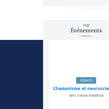
TOP
Événements
ajouter
à
mes
favoris
SCIENCES
Chamanisme et neurosci
Avec Corine Sombrun