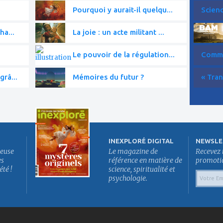
Pourquoi y aurait-il quelqu...
Scien
ha...
La joie : un acte militant ...
Le pouvoir de la régulation...
Commen
grâ...
Mémoires du futur ?
« Tran
INEXPLORÉ DIGITAL
NEWSLE
euse
Le magazine de
Recevez 
es
référence en matière de
promotion
été !
science, spiritualité et
psychologie.