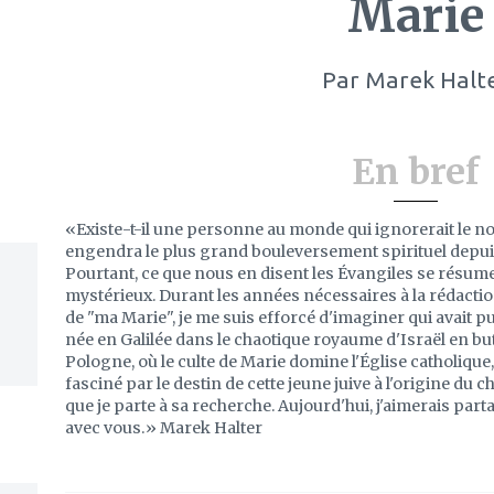
Marie
Par
Marek Halt
En bref
«Existe-t-il une personne au monde qui ignorerait le no
engendra le plus grand bouleversement spirituel depu
Pourtant, ce que nous en disent les Évangiles se résume 
mystérieux. Durant les années nécessaires à la rédactio
de "ma Marie", je me suis efforcé d'imaginer qui avait p
née en Galilée dans le chaotique royaume d'Israël en bu
Pologne, où le culte de Marie domine l'Église catholique
fasciné par le destin de cette jeune juive à l'origine du ch
que je parte à sa recherche. Aujourd'hui, j'aimerais par
avec vous.» Marek Halter