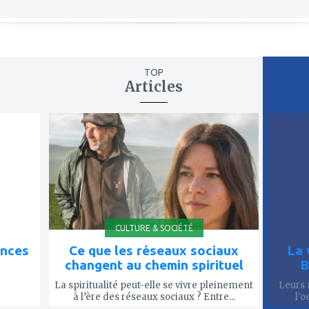
TOP
Articles
ajouter
ajout
à
à
mes
mes
favoris
favor
CULTURE & SOCIÉTÉ
ences
Ce que les réseaux sociaux
La 
changent au chemin spirituel
B
La spiritualité peut-elle se vivre pleinement
Leurs 
à l’ère des réseaux sociaux ? Entre...
l'o