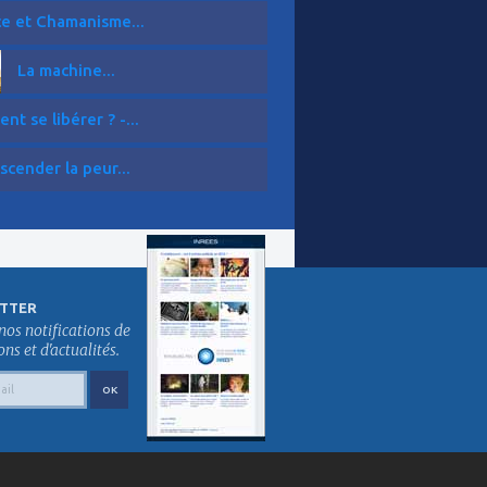
ce et Chamanisme...
La machine...
t se libérer ? -...
scender la peur...
TTER
nos notifications de
s et d'actualités.