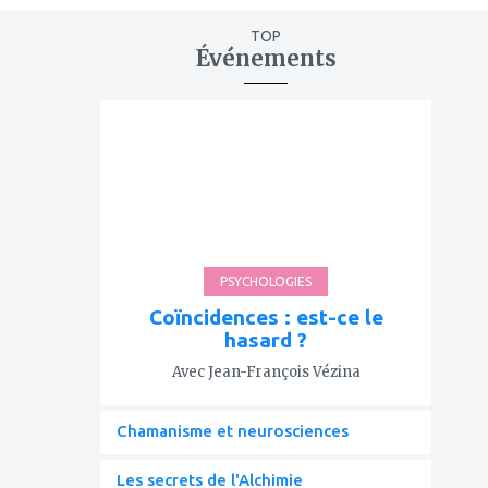
TOP
Événements
ajouter
à
mes
favoris
PSYCHOLOGIES
Coïncidences : est-ce le
hasard ?
Avec Jean-François Vézina
Chamanisme et neurosciences
Les secrets de l'Alchimie