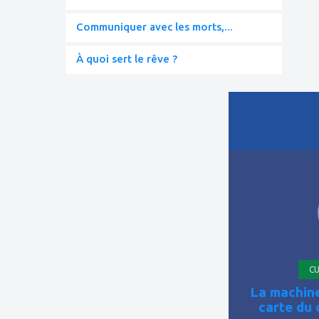
Communiquer avec les morts,...
À quoi sert le rêve ?
ajouter
à
mes
favoris
CU
La machine
carte du 