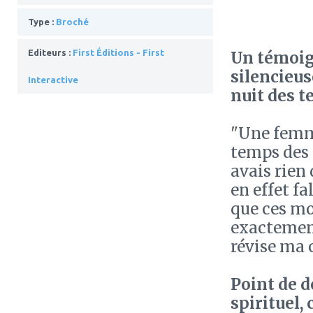
Type :
Broché
Editeurs :
First Éditions - First
Un témoig
silencieus
Interactive
nuit des t
"Une femme
temps des p
avais rien d
en effet f
que ces mot
exactement
révise ma c
Point de d
spirituel,