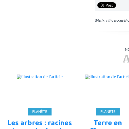
Mots-clés associés 
N
A
ajouter
ajouter
à
à
mes
mes
favoris
favoris
PLANÈTE
PLANÈTE
Les arbres : racines
Terre en