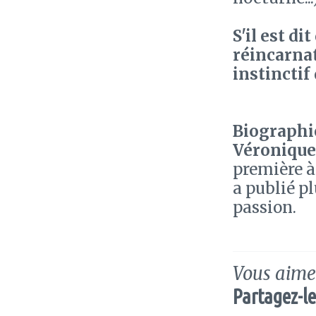
S'il est di
réincarnat
instinctif
Biographie
Véronique
première à
a publié p
passion.
Vous aimez
Partagez-le