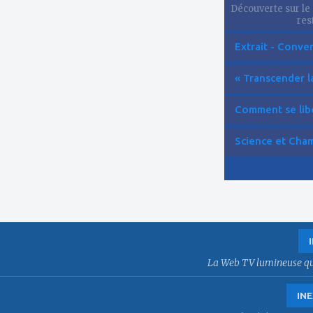
Découverte sur le 
res
Extrait - Conver
« Transcender la
Comment se libér
Science et Cham
La Web TV lumineuse qui f
INE