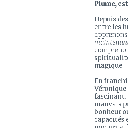
Plume, est
Depuis des 
entre les h
apprenons 
maintenan
comprenons
spiritualit
magique.
En franchis
Véronique 
fascinant,
mauvais pr
bonheur ou
capacités 
nocturne...