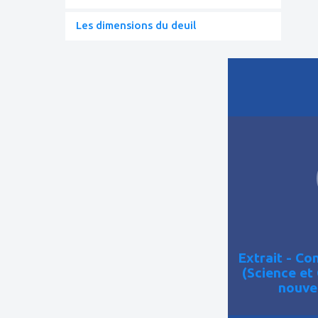
Les dimensions du deuil
ajouter
à
mes
favoris
Extrait - C
(Science et
nouve