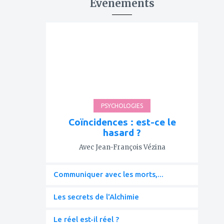
Événements
ajouter
à
mes
favoris
PSYCHOLOGIES
Coïncidences : est-ce le
hasard ?
Avec Jean-François Vézina
Communiquer avec les morts,...
Les secrets de l'Alchimie
Le réel est-il réel ?