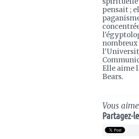
spirituelle
pensait ; e
paganisme.
concentrée
l'égyptolog
nombreux l
l'Universi
Communicati
Elle aime l
Bears.
Vous aimez
Partagez-le