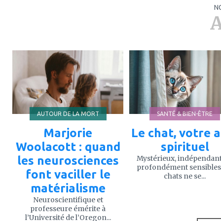
N
A
ajouter
ajouter
à
à
mes
mes
favoris
favoris
AUTOUR DE LA MORT
SANTÉ & BIEN-ÊTRE
Marjorie
Le chat, votre a
Woolacott : quand
spirituel
les neurosciences
Mystérieux, indépendant
profondément sensibles,
font vaciller le
chats ne se...
matérialisme
Neuroscientifique et
professeure émérite à
l’Université de l’Oregon...