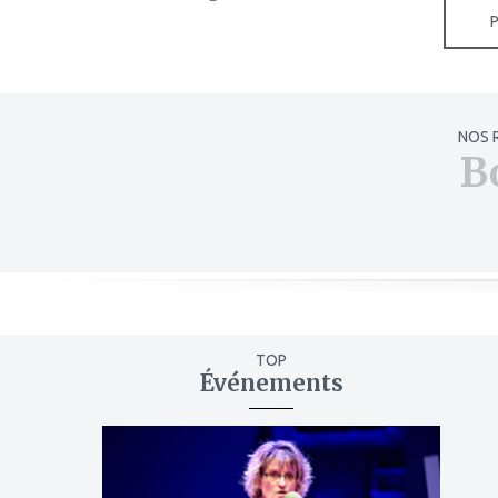
NOS 
B
TOP
Événements
ajouter
à
mes
favoris