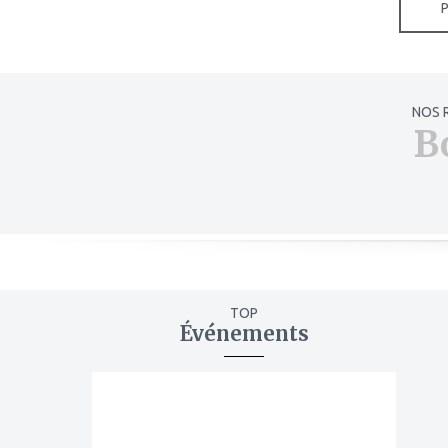
NOS 
B
TOP
Événements
ajouter
à
mes
favoris