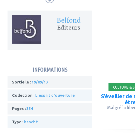
Belfond
Editeurs
ajouter
à
mes
favoris
INFORMATIONS
Sortie le :
19/09/13
CULTURE & 
S’éveiller de
Collection :
L'esprit d'ouverture
êtr
Malgré la libert
Pages :
354
Type :
broché