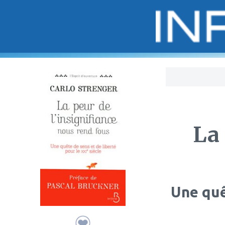
Bo
La 
Une quê