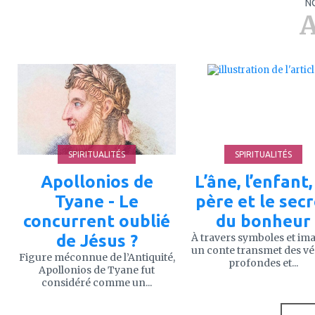
N
A
ajouter
ajouter
à
à
mes
mes
favoris
favoris
SPIRITUALITÉS
SPIRITUALITÉS
Apollonios de
L’âne, l’enfant,
Tyane - Le
père et le sec
concurrent oublié
du bonheur
de Jésus ?
À travers symboles et im
un conte transmet des vé
Figure méconnue de l’Antiquité,
profondes et...
Apollonios de Tyane fut
considéré comme un...