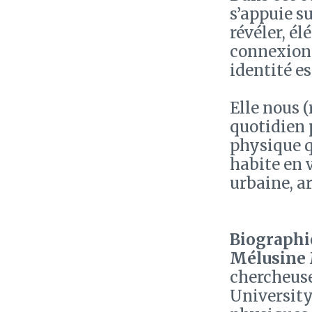
s’appuie s
révéler, él
connexion 
identité e
Elle nous 
quotidien p
physique 
habite en v
urbaine, 
Biographie
Mélusine
chercheuse
University