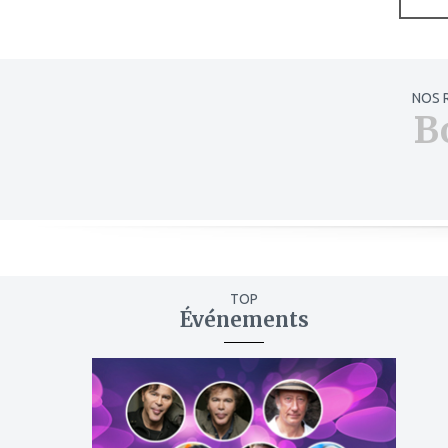
NOS 
B
TOP
Événements
ajouter
à
mes
favoris