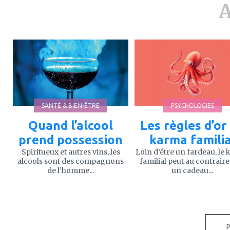
A
ajouter
ajouter
à
à
mes
mes
favoris
favoris
SANTÉ & BIEN-ÊTRE
PSYCHOLOGIES
Quand l’alcool
Les règles d’or
prend possession
karma familia
Spiritueux et autres vins, les
Loin d’être un fardeau, le
alcools sont des compagnons
familial peut au contraire
de l’homme...
un cadeau...