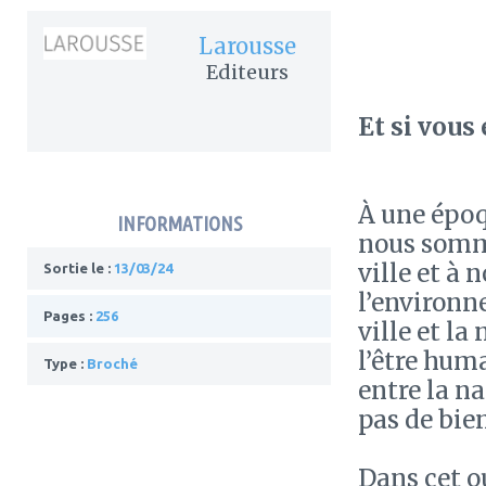
Larousse
Editeurs
Et si vous 
À une époq
INFORMATIONS
nous somme
ville et à 
Sortie le :
13/03/24
l’environne
Pages :
256
ville et l
l’être hum
Type :
Broché
entre la na
pas de bien
Dans cet o