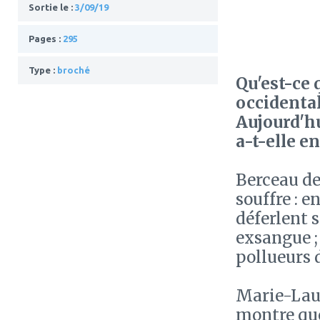
Sortie le :
3/09/19
Pages :
295
Type :
broché
Qu'est-ce 
occidental
Aujourd'hu
a-t-elle en
Berceau de
souffre : e
déferlent s
exsangue ; 
pollueurs d
Marie-Laur
montre que