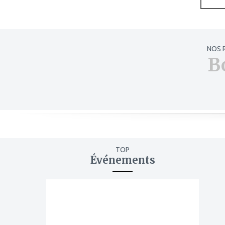
NOS 
B
TOP
Événements
ajouter
à
mes
favoris