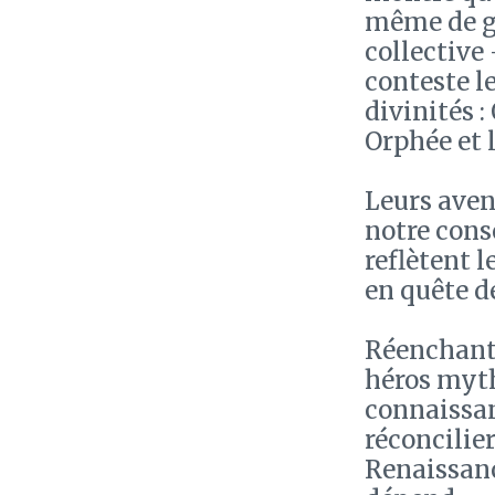
même de gu
collective 
conteste l
divinités :
Orphée et l
Leurs aven
notre consc
reflètent 
en quête de
Réenchante
héros myth
connaissan
réconcilie
Renaissance