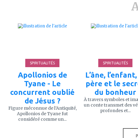
A
ajouter
ajouter
à
à
mes
mes
favoris
favoris
SPIRITUALITÉS
SPIRITUALITÉS
Apollonios de
L’âne, l’enfant,
Tyane - Le
père et le sec
concurrent oublié
du bonheur
de Jésus ?
À travers symboles et im
un conte transmet des vé
Figure méconnue de l’Antiquité,
profondes et...
Apollonios de Tyane fut
considéré comme un...