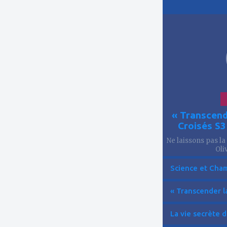
ajouter
à
mes
favoris
« Transcend
Croisés S
Ne laissons pas la
Oliv
Science et Cham
« Transcender la
La vie secrète d