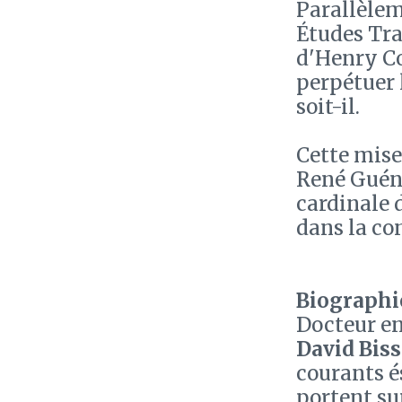
Parallèleme
Études Tra
d'Henry C
perpétuer 
soit-il.
Cette mise
René Guéno
cardinale 
dans la co
Biographie
Docteur en
David Bis
courants é
portent sur