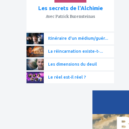
Les secrets de l'Alchimie
Avec Patrick Burensteinas
Itinéraire d'un médium/guér...
La réincarnation existe-t-...
Les dimensions du deuil
Le réel est-il réel ?
ajouter
à
mes
favoris