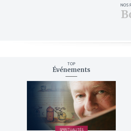
NOS 
B
TOP
Événements
ajouter
à
mes
favoris
SPIRITUALITÉS