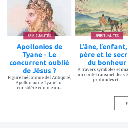
à
à
mes
mes
favoris
favoris
SPIRITUALITÉS
SPIRITUALITÉS
Apollonios de
L’âne, l’enfant,
Tyane - Le
père et le sec
concurrent oublié
du bonheur
de Jésus ?
À travers symboles et im
un conte transmet des vé
Figure méconnue de l’Antiquité,
profondes et...
Apollonios de Tyane fut
considéré comme un...