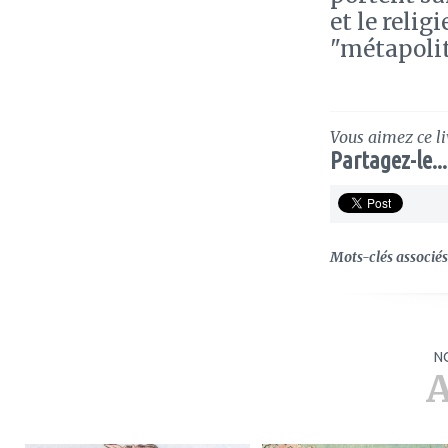
et le reli
"métapolit
Vous aimez ce li
Partagez-le...
Mots-clés associés 
N
A
ajouter
ajouter