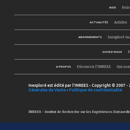
Foir
AIDE
Articles
ACTUALITÉS
Inexploré m
ABONNEMENTS
F
SUIVEZ-NOUS
Découvrir l'INREES
Qui so
A PROPOS
Inexploré est édité par l'INREES - Copyright © 2007 - 
Générales de Vente
-
Politique de confidentialité
INREES - Institut de Recherche sur les Expériences Extraordi