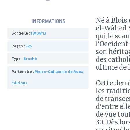
Né à Blois
INFORMATIONS
el-Wâhed Y
Sortie le :
19/04/13
qui le sca
l'Occident
Pages :
526
son hérita
des catholi
Type :
Broché
ultime de l
Partenaire :
Pierre-Guillaume de Roux
Cette dern
Éditions
les tradit
de transce
d'entre el
de vue tou
30. Dès lor