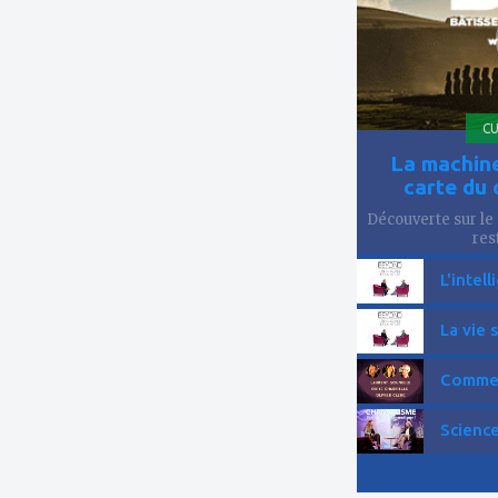
CU
La machine
carte du 
Découverte sur le 
res
L'intell
La vie 
Comment
Science