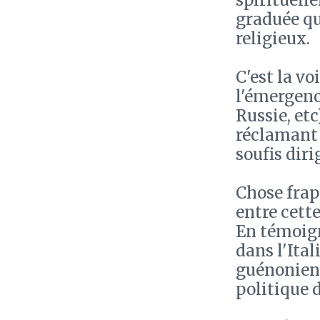
spirituell
graduée qu
religieux.
C'est la vo
l'émergenc
Russie, et
réclamant
soufis diri
Chose frapp
entre cette
En témoign
dans l'Ita
guénonien
politique 