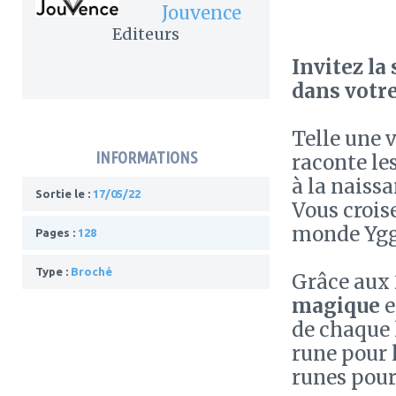
Jouvence
Editeurs
Invitez la
dans votre
Telle une v
INFORMATIONS
raconte le
à la naiss
Sortie le :
17/05/22
Vous crois
monde Ygg
Pages :
128
Type :
Broché
Grâce aux 
magique
e
de chaque 
rune pour l
runes pour