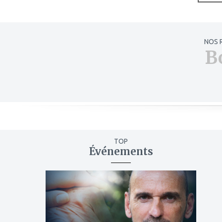
NOS 
B
TOP
Événements
ajouter
à
mes
favoris