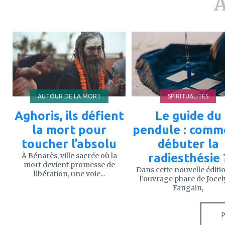
A
ajouter
ajouter
à
à
mes
mes
favoris
favoris
AUTOUR DE LA MORT
SPIRITUALITÉS
Aghoris, ils défient
Le guide du
la mort pour
pendule : comm
toucher l’absolu
débuter la
À Bénarès, ville sacrée où la
radiesthésie 
mort devient promesse de
Dans cette nouvelle éditi
libération, une voie...
l’ouvrage phare de Joce
Fangain,