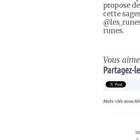
propose des
cette sage
@les_runes
runes.
Vous aimez
Partagez-le
Mots-clés associés 
N