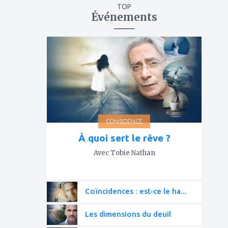
TOP
Événements
ajouter
à
mes
favoris
CONSCIENCE
À quoi sert le rêve ?
Avec Tobie Nathan
Coïncidences : est-ce le ha...
Les dimensions du deuil