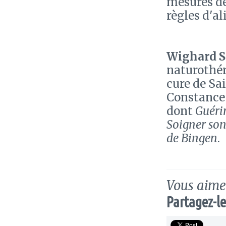
mesures de
règles d'a
Wighard S
naturothér
cure de Sai
Constance 
dont
Guéri
Soigner son
de Bingen
.
Vous aimez
Partagez-le