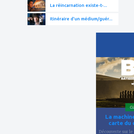
La réincarnation existe-t-...
Itinéraire d'un médium/guér...
ajouter
à
mes
favoris
CU
La machine
carte du 
Découverte sur le 