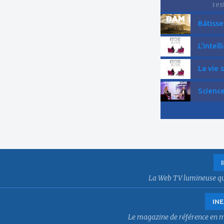
res
Bâtisse
L'intell
La vie 
Science
La Web TV lumineuse qui f
INE
Le magazine de référence en mat