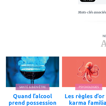
Mots-clés associés 
N
A
ajouter
ajouter
à
à
mes
mes
favoris
favoris
SANTÉ & BIEN-ÊTRE
PSYCHOLOGIES
Quand l’alcool
Les règles d’or
prend possession
karma familia