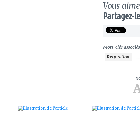
Vous aimez
Partagez-le
Mots-clés associés 
Respiration
N
A
ajouter
ajouter
à
à
mes
mes
favoris
favoris