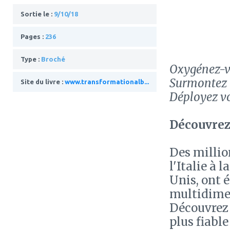
Sortie le :
9/10/18
Pages :
236
Type :
Broché
Oxygénez-v
Surmontez l
Site du livre :
www.transformationalb...
Déployez vo
Découvrez
Des millio
l'Italie à 
Unis, ont é
multidime
Découvrez 
plus fiabl