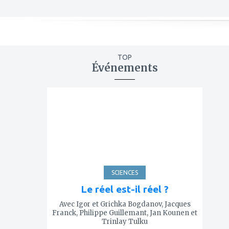
TOP
Événements
ajouter
à
mes
favoris
SCIENCES
Le réel est-il réel ?
Avec Igor et Grichka Bogdanov, Jacques
Franck, Philippe Guillemant, Jan Kounen et
Trinlay Tulku