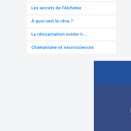
Les secrets de l'Alchimie
À quoi sert le rêve ?
La réincarnation existe-t-...
Chamanisme et neurosciences
ajouter
à
mes
favoris