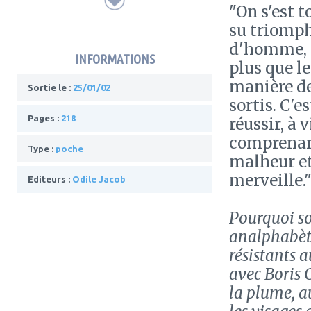
"On s'est 
su triomph
d'homme, m
INFORMATIONS
plus que l
manière de
Sortie le :
25/01/02
sortis. C'e
Pages :
218
réussir, à 
comprenant
Type :
poche
malheur et
merveille.
Editeurs :
Odile Jacob
Pourquoi so
analphabète
résistants 
avec Boris C
la plume, au