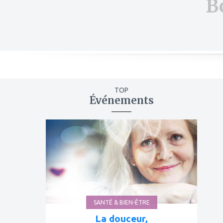
B
TOP
Événements
ajouter
à
mes
favoris
SANTÉ & BIEN-ÊTRE
La douceur,