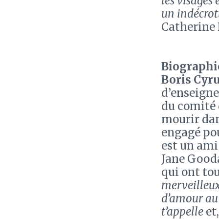
les visages 
un indécrot
Catherine 
Biographie
Boris Cyr
d’enseigne
du comité 
mourir dan
engagé pou
est un ami
Jane Gooda
qui ont t
merveilleux
d’amour au 
t’appelle
et