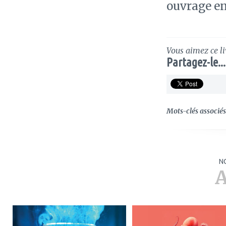
ouvrage en
Vous aimez ce li
Partagez-le...
Mots-clés associés 
N
A
ajouter
ajouter
à
à
mes
mes