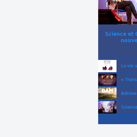
Science et 
nouve
La vie 
« Trans
Bâtisse
Science