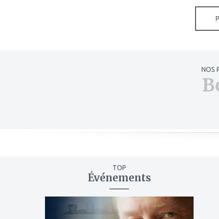
NOS 
B
TOP
Événements
ajouter
à
mes
favoris