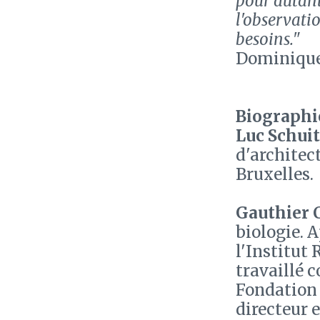
pour autant
l'observati
besoins."
Dominique
Biographie
Luc Schui
d'architec
Bruxelles.
Gauthier 
biologie. 
l'Institut 
travaillé 
Fondation 
directeur 