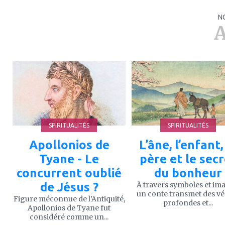
N
A
ajouter
ajouter
à
à
mes
mes
favoris
favoris
SPIRITUALITÉS
SPIRITUALITÉS
Apollonios de
L’âne, l’enfant,
Tyane - Le
père et le sec
concurrent oublié
du bonheur
de Jésus ?
À travers symboles et im
un conte transmet des vé
Figure méconnue de l’Antiquité,
profondes et...
Apollonios de Tyane fut
considéré comme un...